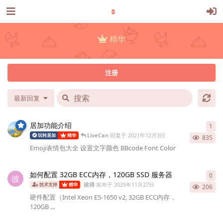
精华
注册
最新回复
居加功能介绍
1
1
条
LiveCan
回复于
2021年12月3日
玩转居加
精华
835
Emoji表情包大全 设置文字颜色 BBcode Font Color
如何配置 32GB ECC内存，120GB SSD 服务器
0
0
条
彼
彼得
发布于
2025年11月27日
技术支持
精华
206
硬件配置（Intel Xeon E5-1650 v2, 32GB ECC内存，
120GB ...