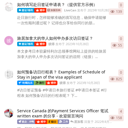
如何填写赴日签证申请表？（提供官方示例）
0
0
条
LiveCan
发布于
2023年10月28日
签证/移民
精华
加国百科
139
赴日旅行时，怎样能够准确的填写信息，确保申请能够
一次性顺利通过呢？ 记得也分享给你同行的朋...
旅居加拿大的华人如何申办多次访日签证？
0
0
条
彼
彼得
发布于
2023年10月28日
签证/移民
精华
55
本文参考日本驻蒙特利尔总领事馆网站上提供的给旅居
加拿大的华人申办多次访问签证的说明（链接）...
如何预备访日行程表？ Examples of Schedule of
0
0
条
Stay in Japan of the visa applicant
825
彼得
发布于
2023年10月28日
吃喝玩乐
旅行
精华
#访日签证预备 #申请日本旅行签证 #申请日本签证 #行
程表 如何预备访日的行程表呢？ 下...
Service Canada 的Payment Services Officer 笔试
4
4
条
written exam 的分享 - 欢迎留言询问
158
居加客
回复于
2022年8月8日
就业 : 冲鸭
精华
贴士
工作