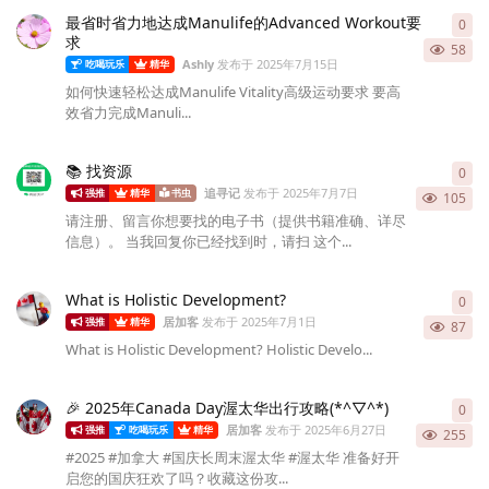
最省时省力地达成Manulife的Advanced Workout要
0
0
条
求
58
Ashly
发布于
2025年7月15日
吃喝玩乐
精华
如何快速轻松达成Manulife Vitality高级运动要求 要高
效省力完成Manuli...
📚 找资源
0
0
条
追寻记
发布于
2025年7月7日
强推
精华
书虫
105
请注册、留言你想要找的电子书（提供书籍准确、详尽
信息）。 当我回复你已经找到时，请扫 这个...
What is Holistic Development?
0
0
条
居加客
发布于
2025年7月1日
强推
精华
87
What is Holistic Development? Holistic Develo...
🎉 2025年Canada Day渥太华出行攻略(*^▽^*)
0
0
条
居加客
发布于
2025年6月27日
强推
吃喝玩乐
精华
255
#2025 #加拿大 #国庆长周末渥太华 #渥太华 准备好开
启您的国庆狂欢了吗？收藏这份攻...