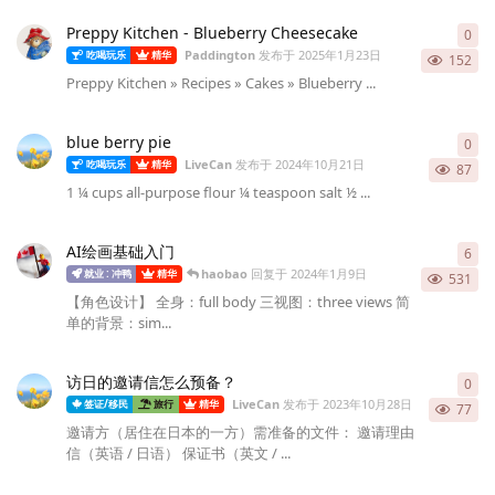
Preppy Kitchen - Blueberry Cheesecake
0
0
条
Paddington
发布于
2025年1月23日
吃喝玩乐
精华
152
Preppy Kitchen » Recipes » Cakes » Blueberry ...
blue berry pie
0
0
条
LiveCan
发布于
2024年10月21日
吃喝玩乐
精华
87
1 ¼ cups all-purpose flour ¼ teaspoon salt ½ ...
AI绘画基础入门
6
6
条
haobao
回复于
2024年1月9日
就业 : 冲鸭
精华
531
【角色设计】 全身：full body 三视图：three views 简
单的背景：sim...
访日的邀请信怎么预备？
0
0
条
LiveCan
发布于
2023年10月28日
签证/移民
旅行
精华
77
邀请方（居住在日本的一方）需准备的文件： 邀请理由
信（英语 / 日语） 保证书（英文 / ...