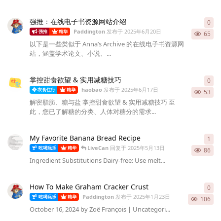
强推：在线电子书资源网站介绍
0
0
条
Paddington
发布于
2025年6月20日
强推
精华
65
以下是一些类似于 Anna’s Archive 的在线电子书资源网
站，涵盖学术论文、小说、...
掌控甜食欲望 & 实用减糖技巧
0
0
条
haobao
发布于
2025年6月17日
衣食住行
精华
53
解密脂肪、糖与盐 掌控甜食欲望 & 实用减糖技巧 至
此，您已了解糖的分类、人体对糖分的需求...
My Favorite Banana Bread Recipe
1
1
条
LiveCan
回复于
2025年5月13日
吃喝玩乐
精华
86
Ingredient Substitutions Dairy-free: Use melt...
How To Make Graham Cracker Crust
0
0
条
Paddington
发布于
2025年1月23日
吃喝玩乐
精华
106
October 16, 2024 by Zoë François | Uncategori...