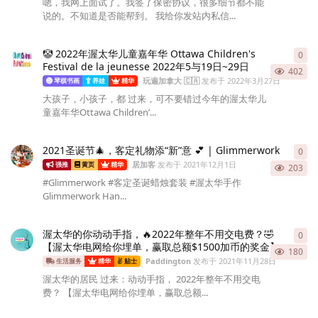
嗯，我网上面试了。我签了保密协议，很多细节都不能
说的。不知道是否能帮到。 我给你发站内私信...
🤡 2022年渥太华儿童嘉年华 Ottawa Children's
0
0
条
Festival de la jeunesse 2022年5与19日~29日
402
玩遍加拿大 🇨🇦
发布于
2022年3月27日
琴棋书画
养娃
精华
大孩子，小孩子，都 过来，可不要错过今年的渥太华儿
童嘉年华Ottawa Children’...
2021圣诞节🎄，客定礼物添“新”意 💕 | Glimmerwork
0
0
条
居加客
发布于
2021年12月1日
强推
黄页
精华
203
#Glimmerwork #客定圣诞蜡烛套装 #渥太华手作
Glimmerwork Han...
渥太华的你动动手指，🔥2022年整年不用交电费？🤣
0
0
条
【渥太华电网给你埋单，赢取总额$1500加币的奖金】
180
Paddington
发布于
2021年11月28日
生活服务
精华
贴士
渥太华的居民 过来：动动手指， 2022年整年不用交电
费？ 【渥太华电网给你埋单，赢取总额...