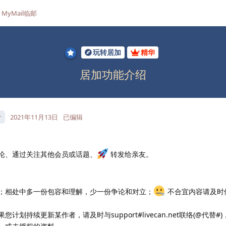
MyMail临邮
玩转居加
精华
居加功能介绍
r
2021年11月13日
已编辑
论、通过关注其他会员或话题、
转发给亲友。
；相处中多一份包容和理解，少一份争论和对立；
不合宜内容请及时
划持续更新某作者，请及时与support#livecan.net联络(@代替#