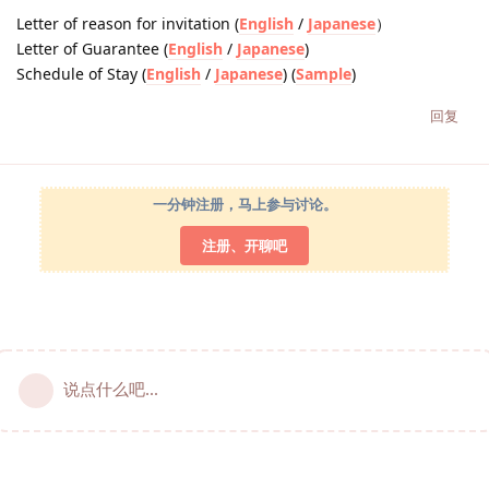
Letter of reason for invitation (
English
/
Japanese
）
Letter of Guarantee (
English
/
Japanese
)
Schedule of Stay (
English
/
Japanese
) (
Sample
)
回复
一分钟注册，马上参与讨论。
注册、开聊吧
说点什么吧...