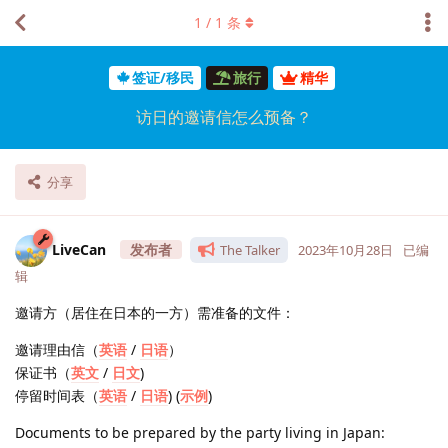
1
/
1
条
签证/移民
旅行
精华
访日的邀请信怎么预备？
分享
LiveCan
The Talker
2023年10月28日
已编
辑
邀请方（居住在日本的一方）需准备的文件：
邀请理由信（
英语
/
日语
）
保证书（
英文
/
日文
)
停留时间表（
英语
/
日语
) (
示例
)
Documents to be prepared by the party living in Japan: