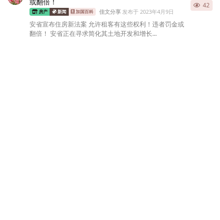
或翻倍！
42
佳文分享
发布于
2023年4月9日
房产
新闻
加国百科
安省宣布住房新法案 允许租客有这些权利！违者罚金或
翻倍！ 安省正在寻求简化其土地开发和增长...
居加华人的俱佳线上社区 © 2021-2024 livecan.net