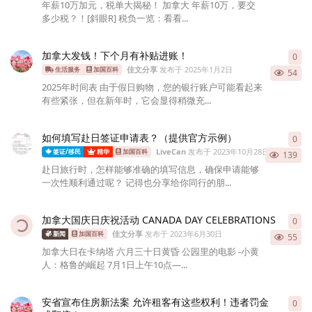
年薪10万加元，税单大揭秘！ 加拿大 年薪10万，要交
多少税？！[斜眼R] 税负一览：看看...
加拿大发钱！下个月有补贴进账！
0
0
条
佳文分享
发布于
2025年1月2日
生活服务
加国百科
54
2025年时间表 由于假日购物，您的银行账户可能看起来
有些紧张，但在新年时，它会显得稍微充...
如何填写赴日签证申请表？（提供官方示例）
0
0
条
LiveCan
发布于
2023年10月28日
签证/移民
精华
加国百科
139
赴日旅行时，怎样能够准确的填写信息，确保申请能够
一次性顺利通过呢？ 记得也分享给你同行的朋...
加拿大国庆日庆祝活动 CANADA DAY CELEBRATIONS
0
0
条
佳文分享
发布于
2023年6月30日
新闻
加国百科
55
加拿大日在卡纳塔 六月三十日黄昏 公园里的电影 -小黄
人：格鲁的崛起 7月1日上午10点—...
安省宣布住房新法案 允许租客有这些权利！违者罚金
0
0
条