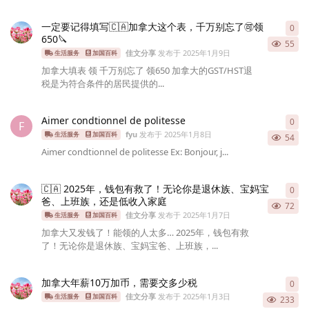
一定要记得填写🇨🇦加拿大这个表，千万别忘了🉑️领
0
0
条
650🔪
55
佳文分享
发布于
2025年1月9日
生活服务
加国百科
加拿大填表 领 千万别忘了 ️领650 加拿大的GST/HST退
税是为符合条件的居民提供的...
Aimer condtionnel de politesse
0
0
条
F
fyu
发布于
2025年1月8日
生活服务
加国百科
54
Aimer condtionnel de politesse Ex: Bonjour, j...
🇨🇦 2025年，钱包有救了！无论你是退休族、宝妈宝
0
0
条
爸、上班族，还是低收入家庭
72
佳文分享
发布于
2025年1月7日
生活服务
加国百科
加拿大又发钱了！能领的人太多… 2025年，钱包有救
了！无论你是退休族、宝妈宝爸、上班族，...
加拿大年薪10万加币，需要交多少税
0
0
条
佳文分享
发布于
2025年1月3日
生活服务
加国百科
233