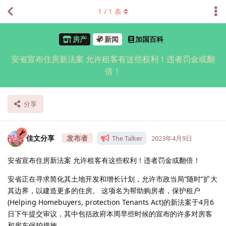
1
/
1
条
房产
新闻
加国百科
安省宣布住房新法案 允许租客有这些权利！违者罚金或翻
倍！
分享
佳文分享
The Talker
2023年4月9日
安省宣布住房新法案 允许租客有这些权利！违者罚金或翻倍！
安省正在寻求简化其土地开发和增长计划，允许市政当局“随时”扩大
其边界，以建造更多的住房。 这项名为帮助购房者，保护租户
(Helping Homebuyers, protection Tenants Act)的新法案于4月6
日下午提交审议，其中包括政府本周早些时候的宣布的许多对房客
和房东保护措施。