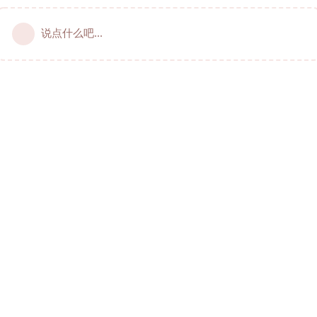
说点什么吧...
居加华人的俱佳线上社区 © 2021-2024 livecan.net
服务协议
~
隐私政策
~
站规