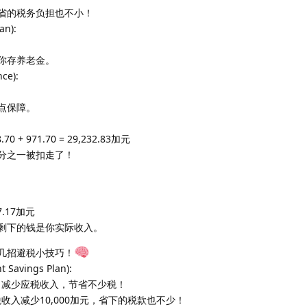
省的税务负担也不小！
an):
你存养老金。
ce):
点保障。
68.70 + 971.70 = 29,232.83加元
分之一被扣走了！
767.17加元
剩下的钱是你实际收入。
几招避税小技巧！
t Savings Plan):
，减少应税收入，节省不少税！
应税收入减少10,000加元，省下的税款也不少！