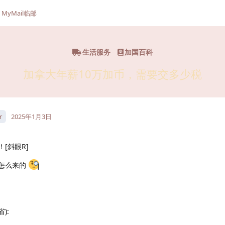
MyMail临邮
生活服务
加国百科
加拿大年薪10万加币，需要交多少税
r
2025年1月3日
[斜眼R]
怎么来的
省):