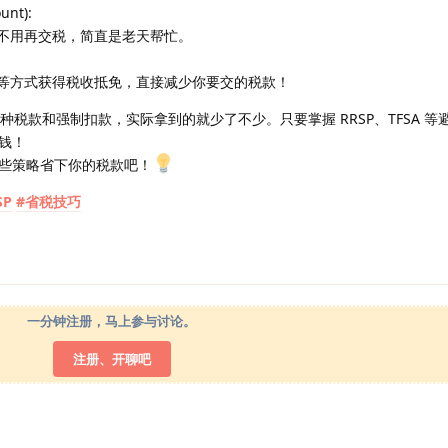
unt):
不用再交税，简直是老天帮忙。
等方式获得税收抵免，直接减少你要交的税款！
种税款和强制扣款，实际拿到的就少了不少。只要掌握 RRSP、TFSA 等
钱！
些策略省下你的税款吧！
SP
#省税技巧
一分钟注册，马上参与讨论。
注册、开聊吧