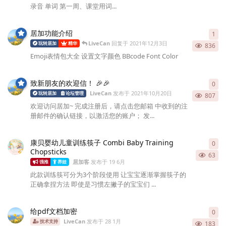
录音 单词 第一周、课堂用词...
居加功能介绍
1
1
条
LiveCan
回复于
2021年12月3日
玩转居加
精华
836
Emoji表情包大全 设置文字颜色 BBcode Font Color
致新朋友的欢迎信！ 🎉🎉
0
0
条
LiveCan
发布于
2021年10月20日
玩转居加
论坛管理
807
欢迎访问居加~ 完成注册后，请点击您邮箱 中收到的注
册邮件的确认链接，以激活您的账户； 发...
康贝婴幼儿童训练筷子 Combi Baby Training
0
0
条
Chopsticks
63
居加客
发布于
19 6月
强推
养娃
此款训练筷可分为3个阶段使用 让宝宝逐渐掌握筷子的
正确拿捏方法 即使是习惯左撇子的宝宝们 ...
给pdf文档加密
0
0
条
LiveCan
发布于
28 1月
技术支持
183