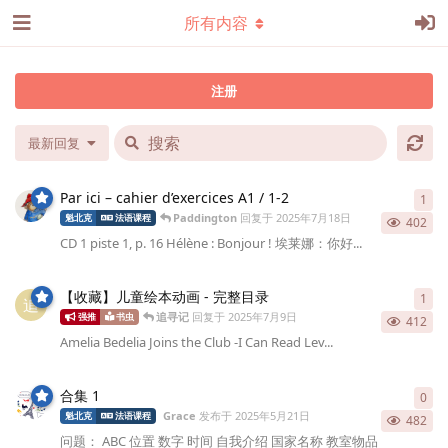
所有内容
注册
最新回复
Par ici – cahier d’exercices A1 / 1-2
1
1
条
Paddington
回复于
2025年7月18日
魁北克
法语课程
402
CD 1 piste 1, p. 16 Hélène : Bonjour ! 埃莱娜：你好...
【收藏】儿童绘本动画 - 完整目录
1
1
条
追
追寻记
回复于
2025年7月9日
强推
书虫
412
Amelia Bedelia Joins the Club -I Can Read Lev...
合集 1
0
0
条
Grace
发布于
2025年5月21日
魁北克
法语课程
482
问题： ABC 位置 数字 时间 自我介绍 国家名称 教室物品