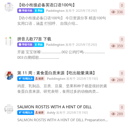
【幼小衔接必备英语口语100句】
0
0
条
Paddington
发布于
2025年7月29日
琴棋书画
养娃
336
【幼小衔接必备口语100句】 今日资源分享 精选100句
实用口语，涵盖 打招呼、 自我介绍...
拼音儿歌77首 下载
0
0
条
Paddington
发布于
2025年7月29日
琴棋书画
养娃
359
开篇 宝宝张嘴·…………………002 公鸡打鸣-…………………
003 白鹅唱歌………………...
第 11 周：素食蛋白质来源【吃出能量满满】
0
0
条
Paddington
发布于
2025年7月19日
吃喝玩乐
健康
288
鸡蛋、乳制品、豆类、豆腐、坚果和种子都是很好的素
食蛋白质来源。研究表明，食用过多的动物肉类...
SALMON ROSTIS WITH A HINT OF DILL
0
0
条
Ashly
发布于
2025年7月19日
吃喝玩乐
健康
289
SALMON ROSTIS WITH A HINT OF DILL Preparation...