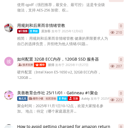
使用 qpdf（强烈推荐，最安全、最可控） 这是专业级
做法，支持 AES-256 加密、权...
用规则和后果而非情绪管教
0
0
条
居加客
发布于
2025年12月6日
强推
养娃
210
精简： 用规则和后果而非情绪管教 健康的界限要求人为
自己的选择负责，并拒绝为他人情绪/问题...
如何配置 32GB ECC内存，120GB SSD 服务器
0
0
条
彼
彼得
发布于
2025年11月27日
技术支持
精华
207
硬件配置（Intel Xeon E5-1650 v2, 32GB ECC内存，
120GB ...
美善教育合作社 25/11/01 - Gatineau #1聚会
0
0
条
Ashly
发布于
2025年10月21日
魁北克
都市小镇
社区活动
养娃
互助
223
聚会时间：2025年11月1日10-12点，欢迎大家报名参
加。 地点：待定（哪个家庭愿意开...
How to avoid getting charged for amazon return
0
0
条