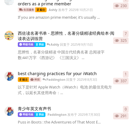
orders as a prime member
230
Ashly
发布于
2025年10月21日
生活服务
贴士
If you are amazon prime member, it’s usually ...
西佐读名著书单 - 思辨性，名著分级精读经典绘本·阅
7
7
条
读表达训练营
325
Ashly
回复于
2025年9月15日
琴棋书画
养娃
思辨性，名著分级精读 中国古代经典名著 总阅读字
数:441万字 《西游记》 《三国演义》 ...
best charging practices for your iWatch
1
1
条
Paddington
回复于
2025年8月3日
贴士
科技
337
以下是针对 Apple Watch（iWatch）电池 的最佳充电方
式，以延长其使用寿命：...
青少年英文有声书
0
0
条
Paddington
发布于
2025年7月30日
琴棋书画
养娃
291
Puss in Boots : the Adventures of That Most E...