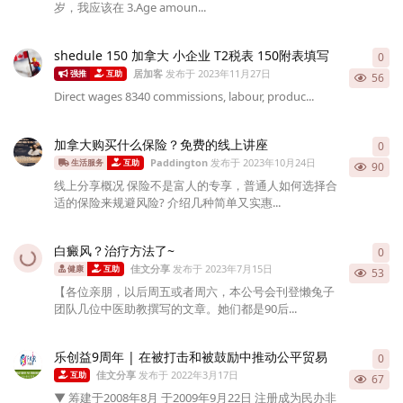
岁，我应该在 3.Age amoun...
shedule 150 加拿大 小企业 T2税表 150附表填写
0
0
条
居加客
发布于
2023年11月27日
强推
互助
56
Direct wages 8340 commissions, labour, produc...
加拿大购买什么保险？免费的线上讲座
0
0
条
Paddington
发布于
2023年10月24日
生活服务
互助
90
线上分享概况 保险不是富人的专享，普通人如何选择合
适的保险来规避风险? 介绍几种简单又实惠...
白癜风？治疗方法了~
0
0
条
佳文分享
发布于
2023年7月15日
健康
互助
53
【各位亲朋，以后周五或者周六，本公号会刊登懒兔子
团队几位中医助教撰写的文章。她们都是90后...
乐创益9周年 | 在被打击和被鼓励中推动公平贸易
0
0
条
佳文分享
发布于
2022年3月17日
互助
67
▼ 筹建于2008年8月 于2009年9月22日 注册成为民办非