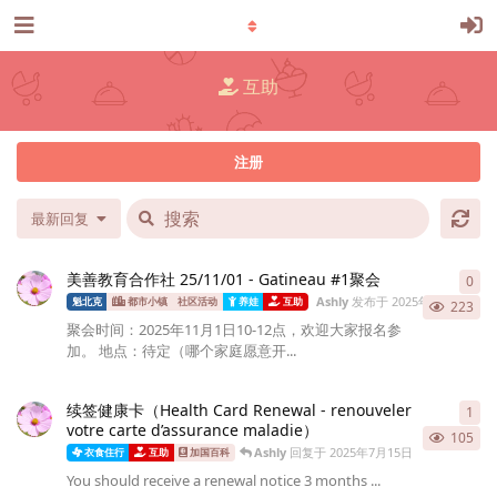
互助
注册
最新回复
美善教育合作社 25/11/01 - Gatineau #1聚会
0
0
条
Ashly
发布于
2025年10月21日
魁北克
都市小镇
社区活动
养娃
互助
223
聚会时间：2025年11月1日10-12点，欢迎大家报名参
加。 地点：待定（哪个家庭愿意开...
续签健康卡（Health Card Renewal - renouveler
1
1
条
votre carte d’assurance maladie）
105
Ashly
回复于
2025年7月15日
衣食住行
互助
加国百科
You should receive a renewal notice 3 months ...