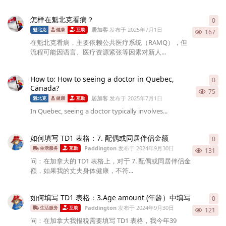
怎样在魁北克看病？
0
0
条
居加客
发布于
2025年7月1日
魁北克
健康
互助
167
在魁北克看病，主要依赖公共医疗系统（RAMQ），但
流程可能因语言、医疗资源紧张等因素对新人...
How to: How to seeing a doctor in Quebec,
0
0
条
Canada?
75
居加客
发布于
2025年7月1日
魁北克
健康
互助
In Quebec, seeing a doctor typically involves...
如何填写 TD1 表格：7. 配偶或同居伴侣金额
0
0
条
Paddington
发布于
2024年9月30日
生活服务
互助
131
问：在加拿大的 TD1 表格上，对于 7. 配偶或同居伴侣金
额，如果我的丈夫身体健康，不符...
如何填写 TD1 表格：3.Age amount (年龄）中填写
0
0
条
Paddington
发布于
2024年9月30日
生活服务
互助
121
问：在加拿大我报税需要填写 TD1 表格，我今年39