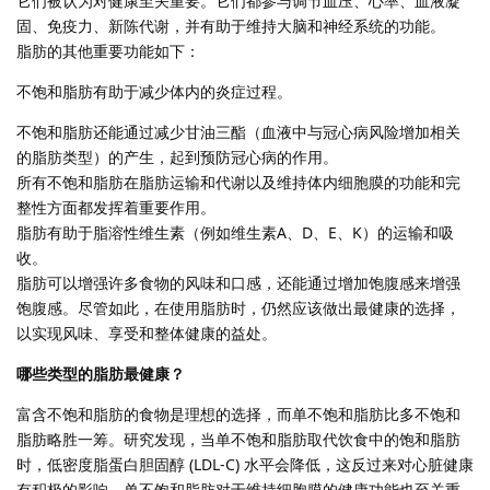
它们被认为对健康至关重要。它们都参与调节血压、心率、血液凝
固、免疫力、新陈代谢，并有助于维持大脑和神经系统的功能。
脂肪的其他重要功能如下：
不饱和脂肪有助于减少体内的炎症过程。
不饱和脂肪还能通过减少甘油三酯（血液中与冠心病风险增加相关
的脂肪类型）的产生，起到预防冠心病的作用。
所有不饱和脂肪在脂肪运输和代谢以及维持体内细胞膜的功能和完
整性方面都发挥着重要作用。
脂肪有助于脂溶性维生素（例如维生素A、D、E、K）的运输和吸
收。
脂肪可以增强许多食物的风味和口感，还能通过增加饱腹感来增强
饱腹感。尽管如此，在使用脂肪时，仍然应该做出最健康的选择，
以实现风味、享受和整体健康的益处。
哪些类型的脂肪最健康？
富含不饱和脂肪的食物是理想的选择，而单不饱和脂肪比多不饱和
脂肪略胜一筹。研究发现，当单不饱和脂肪取代饮食中的饱和脂肪
时，低密度脂蛋白胆固醇 (LDL-C) 水平会降低，这反过来对心脏健康
有积极的影响。单不饱和脂肪对于维持细胞膜的健康功能也至关重