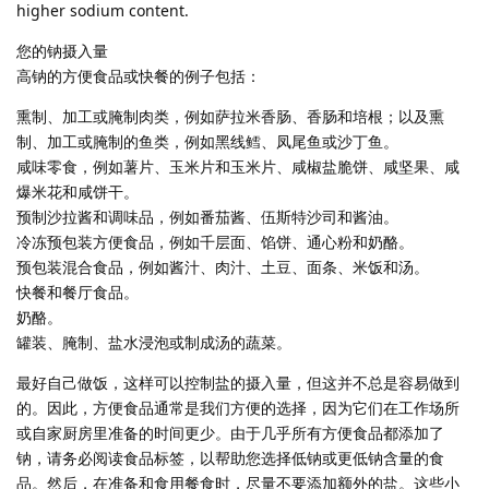
higher sodium content.
您的钠摄入量
高钠的方便食品或快餐的例子包括：
熏制、加工或腌制肉类，例如萨拉米香肠、香肠和培根；以及熏
制、加工或腌制的鱼类，例如黑线鳕、凤尾鱼或沙丁鱼。
咸味零食，例如薯片、玉米片和玉米片、咸椒盐脆饼、咸坚果、咸
爆米花和咸饼干。
预制沙拉酱和调味品，例如番茄酱、伍斯特沙司和酱油。
冷冻预包装方便食品，例如千层面、馅饼、通心粉和奶酪。
预包装混合食品，例如酱汁、肉汁、土豆、面条、米饭和汤。
快餐和餐厅食品。
奶酪。
罐装、腌制、盐水浸泡或制成汤的蔬菜。
最好自己做饭，这样可以控制盐的摄入量，但这并不总是容易做到
的。因此，方便食品通常是我们方便的选择，因为它们在工作场所
或自家厨房里准备的时间更少。由于几乎所有方便食品都添加了
钠，请务必阅读食品标签，以帮助您选择低钠或更低钠含量的食
品。然后，在准备和食用餐食时，尽量不要添加额外的盐。这些小