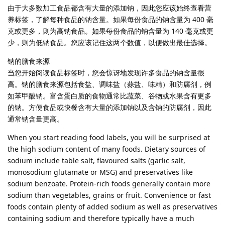
由于大多数加工食品都含有大量的添加钠，因此您应该始终查看营
养标签，了解每种食品的钠含量。如果每份食品的钠含量为 400 毫
克或更多，则为高钠食品。如果每份食品的钠含量为 140 毫克或更
少，则为低钠食品。您应该记住这两个数值，以便做出最佳选择。
钠的膳食来源
当您开始阅读食品标签时，您会惊讶地发现许多食品的钠含量很
高。钠的膳食来源包括食盐、调味盐（蒜盐、味精）和防腐剂，例
如苯甲酸钠。富含蛋白质的食物通常比蔬菜、谷物或水果含有更多
的钠。方便食品或快餐含有大量的添加钠以及含钠的防腐剂，因此
通常钠含量更高。
When you start reading food labels, you will be surprised at
the high sodium content of many foods. Dietary sources of
sodium include table salt, flavoured salts (garlic salt,
monosodium glutamate or MSG) and preservatives like
sodium benzoate. Protein-rich foods generally contain more
sodium than vegetables, grains or fruit. Convenience or fast
foods contain plenty of added sodium as well as preservatives
containing sodium and therefore typically have a much