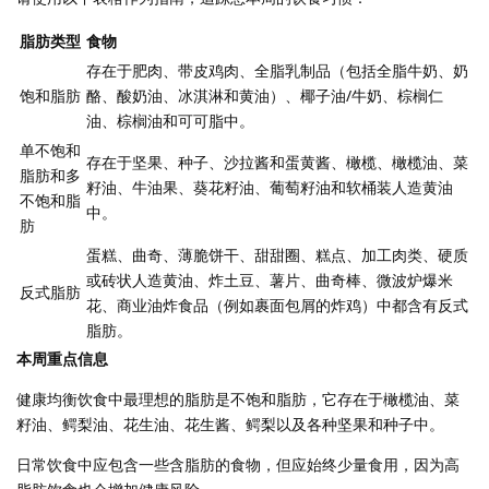
脂肪类型
食物
存在于肥肉、带皮鸡肉、全脂乳制品（包括全脂牛奶、奶
饱和脂肪
酪、酸奶油、冰淇淋和黄油）、椰子油/牛奶、棕榈仁
油、棕榈油和可可脂中。
单不饱和
存在于坚果、种子、沙拉酱和蛋黄酱、橄榄、橄榄油、菜
脂肪和多
籽油、牛油果、葵花籽油、葡萄籽油和软桶装人造黄油
不饱和脂
中。
肪
蛋糕、曲奇、薄脆饼干、甜甜圈、糕点、加工肉类、硬质
或砖状人造黄油、炸土豆、薯片、曲奇棒、微波炉爆米
反式脂肪
花、商业油炸食品（例如裹面包屑的炸鸡）中都含有反式
脂肪。
本周重点信息
健康均衡饮食中最理想的脂肪是不饱和脂肪，它存在于橄榄油、菜
籽油、鳄梨油、花生油、花生酱、鳄梨以及各种坚果和种子中。
日常饮食中应包含一些含脂肪的食物，但应始终少量食用，因为高