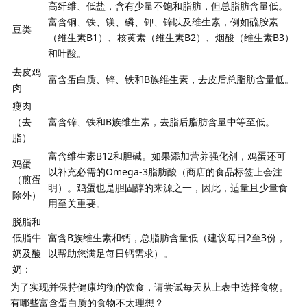
高纤维、低盐，含有少量不饱和脂肪，但总脂肪含量低。
富含铜、铁、镁、磷、钾、锌以及维生素，例如硫胺素
豆类
（维生素B1）、核黄素（维生素B2）、烟酸（维生素B3）
和叶酸。
去皮鸡
富含蛋白质、锌、铁和B族维生素，去皮后总脂肪含量低。
肉
瘦肉
（去
富含锌、铁和B族维生素，去脂后脂肪含量中等至低。
脂）
富含维生素B12和胆碱。如果添加营养强化剂，鸡蛋还可
鸡蛋
以补充必需的Omega-3脂肪酸（商店的食品标签上会注
（煎蛋
明）。鸡蛋也是胆固醇的来源之一，因此，适量且少量食
除外）
用至关重要。
脱脂和
低脂牛
富含B族维生素和钙，总脂肪含量低（建议每日2至3份，
奶及酸
以帮助您满足每日钙需求）。
奶：
为了实现并保持健康均衡的饮食，请尝试每天从上表中选择食物。
有哪些富含蛋白质的食物不太理想？