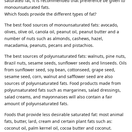
saturated fat, it is recommended that preference be given to
monounsaturated fats.
Which foods provide the different types of fat?
The best food sources of monounsaturated fats: avocado,
olives, olive oil, canola oil, peanut oil, peanut butter and a
number of nuts such as almonds, cashews, hazel,
macadamia, peanuts, pecans and pistachios.
The best sources of polyunsaturated fats: walnuts, pine nuts,
Brazil nuts, sesame seeds, sunflower seeds and linseeds. Oils
from sunflower seed, soy bean, cottonseed, grape seed,
sesame seed, corn, walnut and safflower seed are also
sources of polyunsaturated fats. Food products made from
polyunsaturated fats such as margarines, salad dressings,
salad creams, and mayonnaises will also contain a fair
amount of polyunsaturated fats.
Foods that provide less desirable saturated fat: most animal
fats, butter, lard, cream and certain plant fats such as:
coconut oil, palm kernel oil, cocoa butter and coconut.