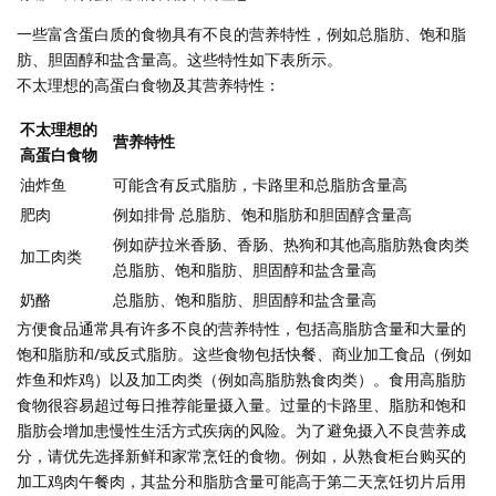
一些富含蛋白质的食物具有不良的营养特性，例如总脂肪、饱和脂
肪、胆固醇和盐含量高。这些特性如下表所示。
不太理想的高蛋白食物及其营养特性：
不太理想的
营养特性
高蛋白食物
油炸鱼
可能含有反式脂肪，卡路里和总脂肪含量高
肥肉
例如排骨 总脂肪、饱和脂肪和胆固醇含量高
例如萨拉米香肠、香肠、热狗和其他高脂肪熟食肉类
加工肉类
总脂肪、饱和脂肪、胆固醇和盐含量高
奶酪
总脂肪、饱和脂肪、胆固醇和盐含量高
方便食品通常具有许多不良的营养特性，包括高脂肪含量和大量的
饱和脂肪和/或反式脂肪。这些食物包括快餐、商业加工食品（例如
炸鱼和炸鸡）以及加工肉类（例如高脂肪熟食肉类）。食用高脂肪
食物很容易超过每日推荐能量摄入量。过量的卡路里、脂肪和饱和
脂肪会增加患慢性生活方式疾病的风险。为了避免摄入不良营养成
分，请优先选择新鲜和家常烹饪的食物。例如，从熟食柜台购买的
加工鸡肉午餐肉，其盐分和脂肪含量可能高于第二天烹饪切片后用