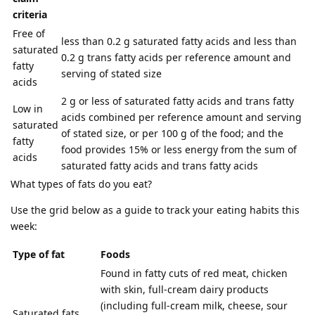
criteria
Free of
less than 0.2 g saturated fatty acids and less than
saturated
0.2 g trans fatty acids per reference amount and
fatty
serving of stated size
acids
2 g or less of saturated fatty acids and trans fatty
Low in
acids combined per reference amount and serving
saturated
of stated size, or per 100 g of the food; and the
fatty
food provides 15% or less energy from the sum of
acids
saturated fatty acids and trans fatty acids
What types of fats do you eat?
Use the grid below as a guide to track your eating habits this
week:
Type of fat
Foods
Found in fatty cuts of red meat, chicken
with skin, full-cream dairy products
(including full-cream milk, cheese, sour
Saturated fats