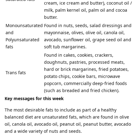
cream, ice cream and butter), coconut oil /
milk, palm kernel oil, palm oil and cocoa
butter.
Monounsaturated
Found in nuts, seeds, salad dressings and
and
mayonnaise, olives, olive oil, canola oil,
Polyunsaturated
avocado, sunflower oil, grape seed oil and
fats
soft tub margarines.
Found in cakes, cookies, crackers,
doughnuts, pastries, processed meats,
hard or brick margarines, fried potatoes,
Trans fats
potato chips, cookie bars, microwave
popcorn, commercially deep-fried foods
(such as breaded and fried chicken).
Key messages for this week
The most desirable fats to include as part of a healthy
balanced diet are unsaturated fats, which are found in olive
oil, canola oil, avocado oil, peanut oil, peanut butter, avocado
and a wide variety of nuts and seeds.