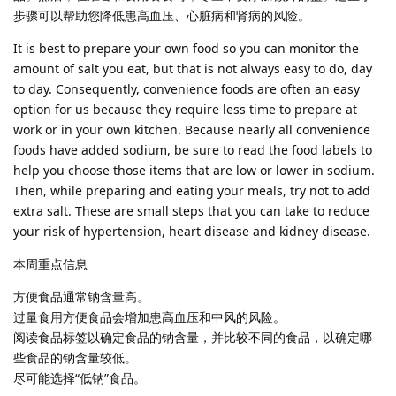
步骤可以帮助您降低患高血压、心脏病和肾病的风险。
It is best to prepare your own food so you can monitor the
amount of salt you eat, but that is not always easy to do, day
to day. Consequently, convenience foods are often an easy
option for us because they require less time to prepare at
work or in your own kitchen. Because nearly all convenience
foods have added sodium, be sure to read the food labels to
help you choose those items that are low or lower in sodium.
Then, while preparing and eating your meals, try not to add
extra salt. These are small steps that you can take to reduce
your risk of hypertension, heart disease and kidney disease.
本周重点信息
方便食品通常钠含量高。
过量食用方便食品会增加患高血压和中风的风险。
阅读食品标签以确定食品的钠含量，并比较不同的食品，以确定哪
些食品的钠含量较低。
尽可能选择“低钠”食品。