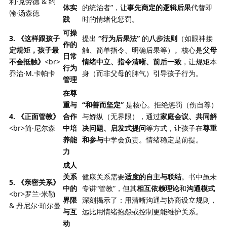
利·克劳德 & 约
体实
的统治者”，让
事先商定的逻辑后果
代替即
翰·汤森德
践
时的情绪化惩罚。
可操
3. 《这样跟孩子
提出
“行为后果法”
的
八步法则
（如眼神接
作的
定规矩，孩子最
触、简单指令、明确后果等）。核心是
父母
日常
不会抵触》
<br>
情绪中立、指令清晰、前后一致
，让规矩本
行为
乔治·M.卡帕卡
身（而非父母的脾气）引导孩子行为。
管理
在尊
重与
“和善而坚定”
是核心。拒绝惩罚（伤自尊）
4. 《正面管教》
合作
与娇纵（无界限），通过
家庭会议、共同解
<br>简·尼尔森
中培
决问题、启发式提问
等方式，让孩子在
尊重
养能
和参与
中学会负责。情绪稳定是前提。
力
成人
关系
健康关系需要
适度的自主与联结
。书中虽未
5. 《亲密关系》
中的
专讲“管教”，但其
相互依赖理论
和
沟通模式
<br>罗兰·米勒
界限
深刻揭示了：用清晰沟通与协商设立规则，
& 丹尼尔·珀尔曼
与互
远比用情绪抱怨或控制更能维护关系。
动