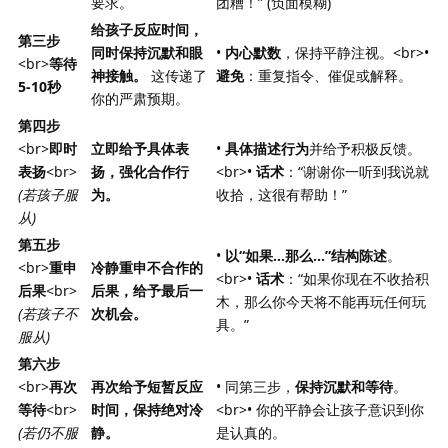
要求。
团糟！” (负面模糊)
给孩子反应时间，
第三步
同时保持沉默和眼
•
内心默数
，保持平静注视。<br>•
<br>
等待
神接触。
这传递了
避免
：重复指令、催促或解释。
5-10秒
你的严肃预期。
第四步
<br>
即时
立即给予具体表
•
具体描述行为
并给予积极反馈。
表扬
<br>
扬，强化合作行
<br>•
话术
：“谢谢你一听到我说就
(若孩子服
为。
收拾，这很有帮助！”
从)
第五步
•
以“如果…那么…”结构陈述
。
<br>
重申
冷静重申不合作的
<br>•
话术
：“如果你现在不收拾积
后果
<br>
后果，给予最后一
木，那么你今天将不能再玩任何玩
(若孩子不
次机会。
具。”
服从)
第六步
<br>
再次
再次给予短暂反应
• 同第三步，
保持沉默和等待
。
等待
<br>
时间，保持绝对冷
<br>• 你的平静会让孩子意识到你
(若仍不服
静。
是认真的。