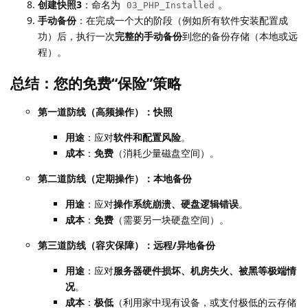
创建快照3
：命名为
。
03_PHP_Installed
手动备份
：在完成一个大的阶段（例如所有软件安装配置成
功）后，执行一次
完整的手动备份
到您的备份存储（本地或远
程）。
总结：您的免费“保险”策略
第一道防线（高频操作）：快照
用途
：应对
软件和配置风险
。
成本
：
免费
（消耗少量磁盘空间）。
第二道防线（定期操作）：本地备份
用途
：应对
操作系统崩溃、硬盘逻辑错误
。
成本
：
免费
（需要另一块硬盘空间）。
第三道防线（容灾保障）：远程/异地备份
用途
：应对
服务器硬件损坏、机房失火、被黑等极端情
况
。
成本
：
极低
（利用家中现有设备，或支付极低的云存储