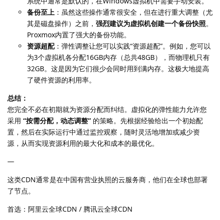
系统中通常是默认的，在Windows虚拟机中需要手动安装。
备份至上
：虽然这些操作通常很安全，但在进行重大调整（尤
其是磁盘操作）之前，
强烈建议为虚拟机创建一个备份快照
。
Proxmox内置了强大的备份功能。
资源超配
：弹性调整让您可以实践“资源超配”。例如，您可以
为3个虚拟机各分配16GB内存（总共48GB），而物理机只有
32GB。这是因为它们很少会同时用到满内存。这极大地提高
了硬件资源的利用率。
总结：
您完全不必在初期就为资源分配而纠结。虚拟化的弹性能力允许您
采用
“按需分配，动态调整”
的策略。先根据经验给出一个初始配
置，然后在实际运行中通过监控观察，随时灵活地增加或减少资
源，从而实现资源利用的最大化和成本的最优化。
—
这类CDN通常是在中国有营业执照的云服务商，他们在全球也部署
了节点。
首选：阿里云全球CDN / 腾讯云全球CDN