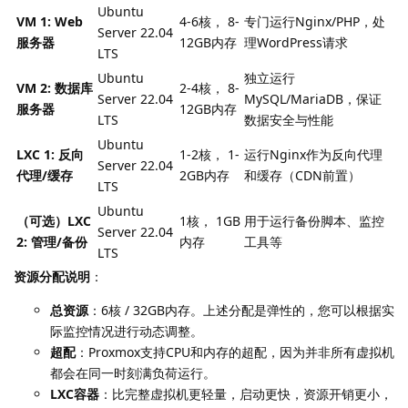
Ubuntu
VM 1: Web
4-6核， 8-
专门运行Nginx/PHP，处
Server 22.04
服务器
12GB内存
理WordPress请求
LTS
Ubuntu
独立运行
VM 2: 数据库
2-4核， 8-
Server 22.04
MySQL/MariaDB，保证
服务器
12GB内存
LTS
数据安全与性能
Ubuntu
LXC 1: 反向
1-2核， 1-
运行Nginx作为反向代理
Server 22.04
代理/缓存
2GB内存
和缓存（CDN前置）
LTS
Ubuntu
（可选）LXC
1核， 1GB
用于运行备份脚本、监控
Server 22.04
2: 管理/备份
内存
工具等
LTS
资源分配说明
：
总资源
：6核 / 32GB内存。上述分配是弹性的，您可以根据实
际监控情况进行动态调整。
超配
：Proxmox支持CPU和内存的超配，因为并非所有虚拟机
都会在同一时刻满负荷运行。
LXC容器
：比完整虚拟机更轻量，启动更快，资源开销更小，