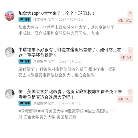
加拿大Top10大学来了，个个全球闻名！
0
0
条
佳文分享
发布于
2024年10月16日
留学
104
加拿大拥有一些世界上最负盛名的大学，以其卓越的学
术成就、研究成果和全球影响力而闻名。 加拿...
申请结果不好很有可能是在这里出差错了...如何防止在
0
0
条
这个重要环节踩雷？
91
录程留学
发布于
2022年3月25日
留学
录程留学： 解答你对推荐信所有的疑问 很多学生一提到
要去向教授要推荐信就会头大，担心会被教...
惊！美国大学如此昂贵，这所宝藏学校却学费全免？来
0
0
条
看看你是否适合这所大学吧！
103
录程留学
发布于
2022年3月17日
留学
#录程留学 #申请美国大学 #宝藏学校 #贴士 美国唯一一
所 完全免学费的大学 美国是拥有...