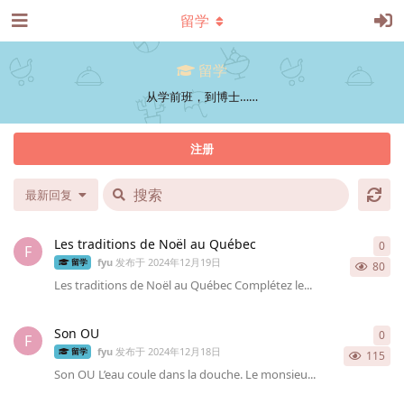
留学
留学
从学前班，到博士……
注册
最新回复
Les traditions de Noël au Québec
0
0
条
F
fyu
发布于
2024年12月19日
留学
80
Les traditions de Noël au Québec Complétez le...
Son OU
0
0
条
F
fyu
发布于
2024年12月18日
留学
115
Son OU L’eau coule dans la douche. Le monsieu...