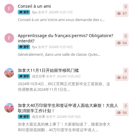
Conseil à un ami
0
0
条
F
fyu
发布于
2024年12月17日
留学
97
Conseil à un ami Votre ami vous demande des c...
Apprentissage du français:permis? Obligatoire?
0
0
条
F
interdit?
64
fyu
发布于
2024年12月16日
留学
Généralement, dans une salle de classe: Qu’es...
加拿大11月1日开始留学移民门槛
0
0
条
佳文分享
发布于
2024年10月24日
留学
63
2024年10月4日，IRCC官网正式更新毕业工签新政。这
些调整将从2024年11月1日生...
加拿大40万印留学生和签证申请人面临大麻烦！大批人
0
0
条
取消留学工作计划！
94
佳文分享
发布于
2024年10月16日
留学
加拿大最近真的摊上事了！大家都知道了，随着加拿大
和印度彻底闹翻，40万印度学生和签证申请人...