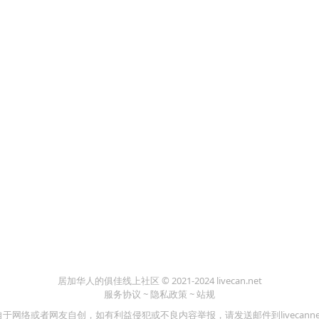
居加华人的俱佳线上社区 © 2021-2024 livecan.net
服务协议
~
隐私政策
~
站规
于网络或者网友自创，如有利益侵犯或不良内容举报，请发送邮件到livecannet?gm