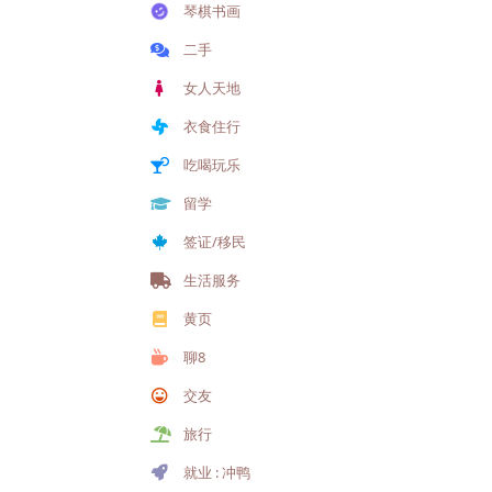
琴棋书画
二手
女人天地
衣食住行
吃喝玩乐
留学
签证/移民
生活服务
黄页
聊8
交友
旅行
就业 : 冲鸭