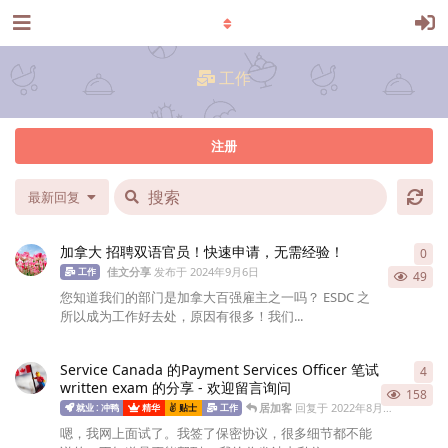
工作
注册
最新回复
加拿大 招聘双语官员！快速申请，无需经验！
0
0
条
佳文分享
发布于
2024年9月6日
工作
49
您知道我们的部门是加拿大百强雇主之一吗？ ESDC 之
所以成为工作好去处，原因有很多！我们...
Service Canada 的Payment Services Officer 笔试
4
4
条
written exam 的分享 - 欢迎留言询问
158
居加客
回复于
2022年8月8日
就业 : 冲鸭
精华
贴士
工作
嗯，我网上面试了。我签了保密协议，很多细节都不能