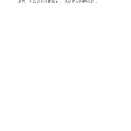
说的。不知道是否能帮到。 我给你发站内私信...