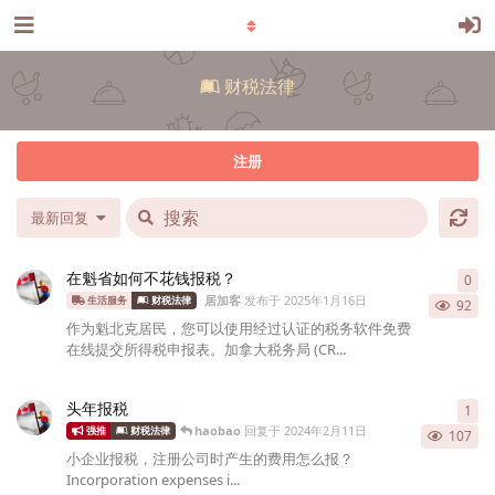
财税法律
注册
最新回复
在魁省如何不花钱报税？
0
0
条
居加客
发布于
2025年1月16日
生活服务
财税法律
92
作为魁北克居民，您可以使用经过认证的税务软件免费
在线提交所得税申报表。加拿大税务局 (CR...
头年报税
1
1
条
haobao
回复于
2024年2月11日
强推
财税法律
107
小企业报税，注册公司时产生的费用怎么报？
Incorporation expenses i...