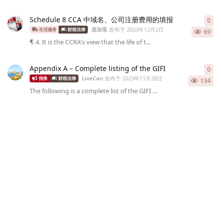
Schedule 8 CCA 中域名、公司注册费用的填报
0
0
条
居加客
发布于
2023年12月2日
生活服务
财税法律
69
¶ 4. It is the CCRA's view that the life of t...
Appendix A – Complete listing of the GIFI
0
0
条
LiveCan
发布于
2023年11月28日
强推
财税法律
134
The following is a complete list of the GIFI ...