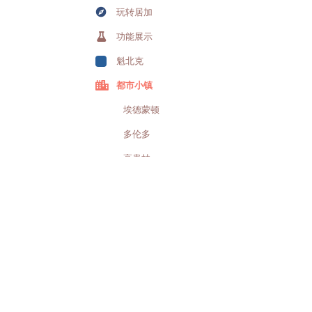
玩转居加
功能展示
魁北克
都市小镇
埃德蒙顿
多伦多
高貴林
哈利法克斯
滑铁卢
卡尔加里
蒙特利尔
密西沙加
萨斯卡通