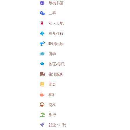
琴棋书画
二手
女人天地
衣食住行
吃喝玩乐
留学
签证/移民
生活服务
黄页
聊8
交友
旅行
就业 : 冲鸭