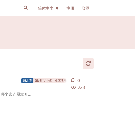
简体中文
注册
登录
0
0
条回复
魁北克
都市小镇
社区活动
养娃
互助
223
哪个家庭愿意开...