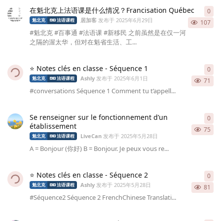
在魁北克上法语课是什么情况？Francisation Québec
0
0
条
居加客
发布于
2025年6月29日
魁北克
法语课程
107
#魁北克 #百事通 #法语课 #新移民 之前虽然是在仅一河
之隔的渥太华，但对在魁省生活、工...
⭐ Notes clés en classe - Séquence 1
0
0
条
Ashly
发布于
2025年6月1日
魁北克
法语课程
71
#conversations Séquence 1 Comment tu t’appell...
Se renseigner sur le fonctionnement d’un
0
0
条
établissement
75
LiveCan
发布于
2025年5月28日
魁北克
法语课程
A = Bonjour (你好) B = Bonjour. Je peux vous re...
⭐ Notes clés en classe - Séquence 2
0
0
条
Ashly
发布于
2025年5月28日
魁北克
法语课程
81
#Séquence2 Séquence 2 FrenchChinese Translati...