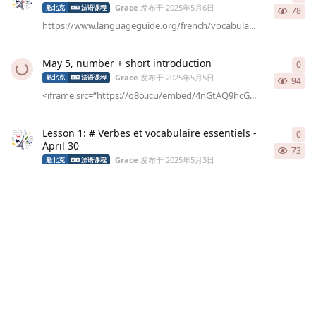
Grace
发布于
2025年5月6日
魁北克
法语课程
78
https://www.languageguide.org/french/vocabula...
May 5, number + short introduction
0
0
条
Grace
发布于
2025年5月5日
魁北克
法语课程
94
<iframe src=“https://o8o.icu/embed/4nGtAQ9hcG...
Lesson 1: # Verbes et vocabulaire essentiels -
0
0
条
April 30
73
Grace
发布于
2025年5月3日
魁北克
法语课程
Verbes et vocabulaire essentiels JE ME PRÉSEN...
May 2_Le Nom De Quelques Pays...
0
0
条
Grace
发布于
2025年5月2日
魁北克
法语课程
66
EXERCICES A) du – de – d’ – des Exemple : Ell...