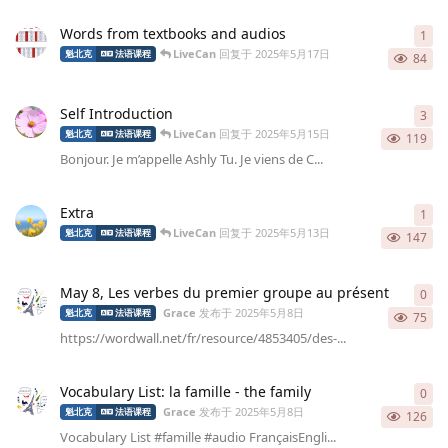
Words from textbooks and audios
1
1
条
LiveCan
回复于
2025年5月17日
魁北克
法语课程
84
Self Introduction
3
3
条
LiveCan
回复于
2025年5月15日
魁北克
法语课程
119
Bonjour. Je m’appelle Ashly Tu. Je viens de C...
Extra
1
1
条
LiveCan
回复于
2025年5月13日
魁北克
法语课程
147
May 8, Les verbes du premier groupe au présent
0
0
条
Grace
发布于
2025年5月8日
魁北克
法语课程
75
https://wordwall.net/fr/resource/4853405/des-...
Vocabulary List: la famille - the family
0
0
条
Grace
发布于
2025年5月8日
魁北克
法语课程
126
Vocabulary List #famille #audio FrançaisEngli...