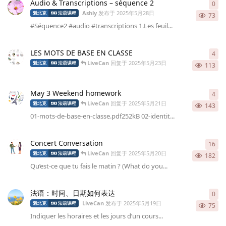
Audio & Transcriptions – séquence 2
0
0
条
Ashly
发布于
2025年5月28日
魁北克
法语课程
73
#Séquence2 #audio #transcriptions 1.Les feuil...
LES MOTS DE BASE EN CLASSE
4
4
条
LiveCan
回复于
2025年5月23日
魁北克
法语课程
113
May 3 Weekend homework
4
4
条
LiveCan
回复于
2025年5月21日
魁北克
法语课程
143
01-mots-de-base-en-classe.pdf252kB 02-identit...
Concert Conversation
16
16
LiveCan
回复于
2025年5月20日
魁北克
法语课程
182
Qu’est-ce que tu fais le matin ? (What do you...
法语：时间、日期如何表达
0
0
条
LiveCan
发布于
2025年5月19日
魁北克
法语课程
75
Indiquer les horaires et les jours d’un cours...