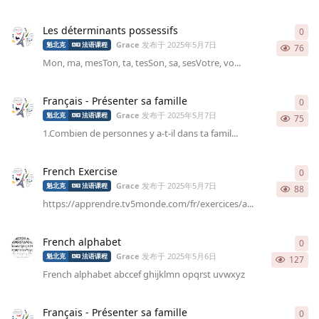
Les déterminants possessifs
0
0
条
Grace
发布于
2025年5月7日
魁北克
法语课程
76
Mon, ma, mesTon, ta, tesSon, sa, sesVotre, vo...
Français - Présenter sa famille
0
0
条
Grace
发布于
2025年5月7日
魁北克
法语课程
75
1.Combien de personnes y a-t-il dans ta famil...
French Exercise
0
0
条
Grace
发布于
2025年5月7日
魁北克
法语课程
88
https://apprendre.tv5monde.com/fr/exercices/a...
French alphabet
0
0
条
Grace
发布于
2025年5月6日
魁北克
法语课程
127
French alphabet abccef ghijklmn opqrst uvwxyz
Français - Présenter sa famille
0
0
条