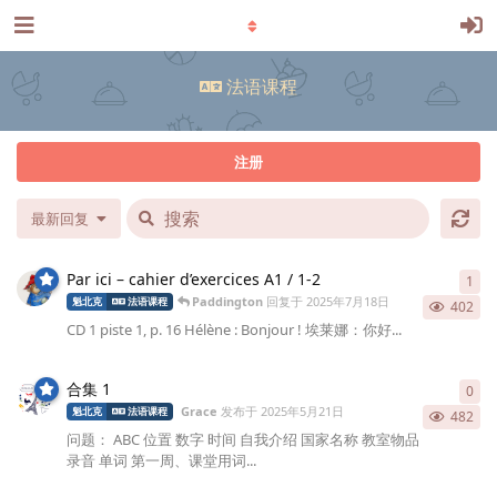
法语课程
注册
最新回复
Par ici – cahier d’exercices A1 / 1-2
1
1
条
Paddington
回复于
2025年7月18日
魁北克
法语课程
402
CD 1 piste 1, p. 16 Hélène : Bonjour ! 埃莱娜：你好...
合集 1
0
0
条
Grace
发布于
2025年5月21日
魁北克
法语课程
482
问题： ABC 位置 数字 时间 自我介绍 国家名称 教室物品
录音 单词 第一周、课堂用词...