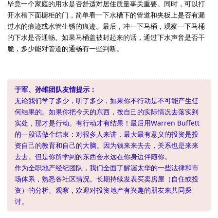
毕竟一个家庭的用水是否舒适对居住质量事关重要。同时，可以打
开水槽下面橱柜的门，简单看一下水槽下的管道和夹板上是否有漏
过水的痕迹或水管生锈的痕迹。最后，冲一下马桶，观察一下马桶
的下水是否通畅。如果马桶盖被封起来的话，通过下水声音是否干
脆，多少能对管道的通畅有一些判断。
于军、孙维团队友情提示：
无论我们学了多少，听了多少，如果你不行动是不可能产生任
何结果的。如果你把今天的东西，按自己的实际情况去落实到
实处，那才是行动。有行动才有结果！最后用Warren Buffett
的一段话做个结束：对很多人来讲，最大最有意义的投资是投
资自己的教育和自己的大脑。因为钱来来去去，关系也是来来
去去。但是你所学到的东西会永远在你身边伴随你。
作为全职地产经纪团队，我们全面了解渥太华的一些法律和市
场体系，熟悉各社区情况。长期持续发表买卖房屋（自住或投
资）的分析、观察，欢迎对投资地产有兴趣的朋友来共同探
讨。