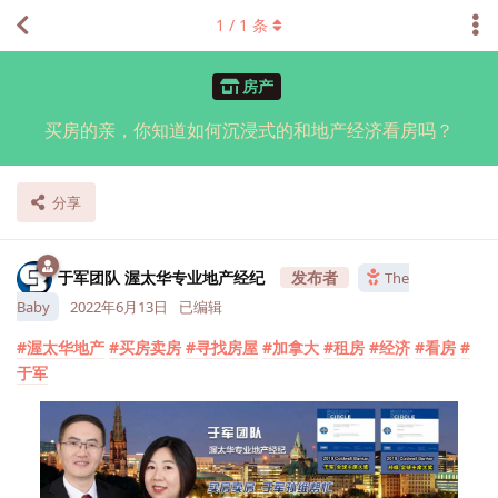
1
/
1
条
房产
买房的亲，你知道如何沉浸式的和地产经济看房吗？
分享
于军团队 渥太华专业地产经纪
The
Baby
2022年6月13日
已编辑
#渥太华地产
#买房卖房
#寻找房屋
#加拿大
#租房
#经济
#看房
#
于军