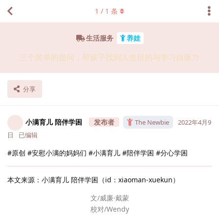
1
/
1
条
生活服务
养娃
三个简单的提问，帮孩子找到人生目的与学习自驱力
分享
小满育儿 陪伴学困
The Newbie
2022年4月9
日
已编辑
#原创 #安慰小满的妈妈们 #小满育儿 #陪伴学困 #分心学困
本文来源：小满育儿 陪伴学困（id：xiaoman-xuekun）
文/威廉·戴蒙
校对/Wendy