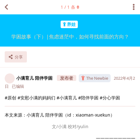
1
/
1
条
养娃
学困故事（下）|焦虑迷茫中，如何寻找前面的方向？
分享
小满育儿 陪伴学困
The Newbie
2022年4月2
日
已编辑
#原创 #安慰小满的妈妈们 #小满育儿 #陪伴学困 #分心学困
本文来源：小满育儿 陪伴学困（id：xiaoman-xuekun）
文/小满 校对/yulin
—————————