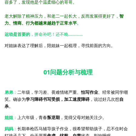
容多了，发现他是个温柔细心的哥哥。
老大解除了精神压力，和老二一起长大，反而发展得更好了，
智
力、情商、行为都越来越趋于正常水平
。
运动是首要的
，拼命补吧！还不晚………….
对姐妹表达了理解后，陪姐妹一起梳理，寻找前面的方向。
01问题分析与梳理
弟弟
：
二年级，学习差、畏难情绪严重、
怕写作业
、经常被同学嘲
笑。确诊为
学习障碍书写受损，加工速度障碍
，说过好几次想
自
杀
。
姐姐
：
上六年级，青春
叛逆期
，觉得父母对她关注少。
妈妈
：
长期单枪匹马辅导孩子作业，很希望帮助孩子，忍不住时会
打孩子几下，处于严重
焦虑，忧愁、自责
状态，影响睡眠。