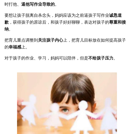
时打他、
逼他写作业导致的
。
要想让孩子脱离自杀念头，妈妈应该为之前逼孩子写作业
诚恳道
歉
，获得孩子的原谅后，和孩子好好聊聊，表达对孩子的
尊重和接
纳
。
把育儿重点调整到
关注孩子内心
上，把育儿目标放在如何提高孩子
的
幸福感
上。
对于孩子的作业、学习，妈妈可以陪伴，但是
不给孩子压力
。