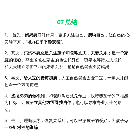
07 总结
1、 首先，
妈妈要
好好休息、更多关注自己、
接纳自己
，让自己的心
安静下来，“
得力在乎平静安稳
”。
2、其次，妈妈
不要总是关注孩子却忽略丈夫，夫妻关系才是一个家
庭的核心
。尊重爸爸在家里的地位和身份，谦卑地等待丈夫成长，
和丈夫建立亲密幸福的婚姻关系，爸爸自然就会支持妈妈。
3、再次、
给大宝的爱箱加满
，大宝自然就会去爱二宝，一家人才能
朝着一个方向前进。
4、
接纳弟弟的做不到
，和老师沟通减免作业，以培养孩子的幸福感
为目标，让孩子
在其他方面寻找自信
，也可以寻求专业人士的帮
助。
5、最后、理顺秩序，恢复关系后，可以根据孩子的爱好，为孩子做
一些
针对性的训练
。