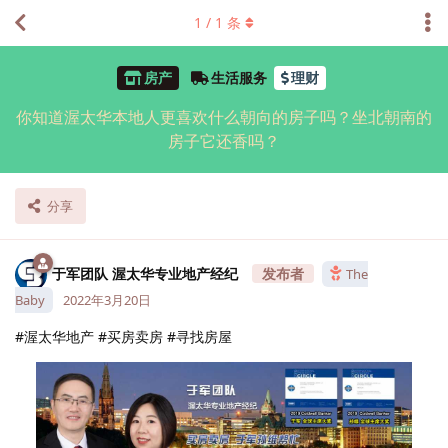
1
/
1
条
房产
生活服务
理财
你知道渥太华本地人更喜欢什么朝向的房子吗？坐北朝南的
房子它还香吗？
分享
于军团队 渥太华专业地产经纪
The
Baby
2022年3月20日
#渥太华地产 #买房卖房 #寻找房屋