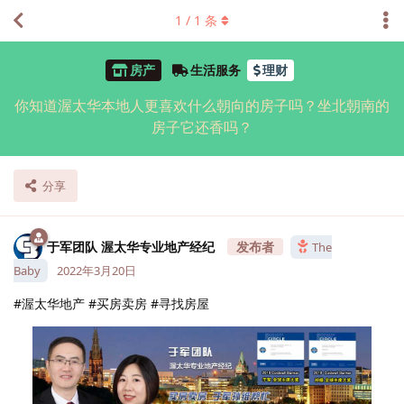
1
/
1
条
房产
生活服务
理财
你知道渥太华本地人更喜欢什么朝向的房子吗？坐北朝南的
房子它还香吗？
分享
于军团队 渥太华专业地产经纪
The
Baby
2022年3月20日
#渥太华地产 #买房卖房 #寻找房屋