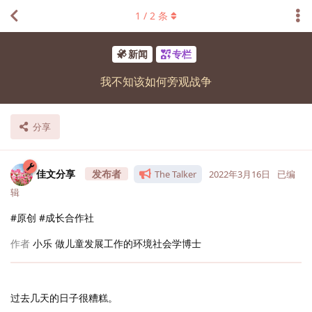
1
/
2
条
新闻
专栏
我不知该如何旁观战争
分享
佳文分享
The Talker
2022年3月16日
已编
辑
#原创 #成长合作社
作者
小乐 做儿童发展工作的环境社会学博士
过去几天的日子很糟糕。