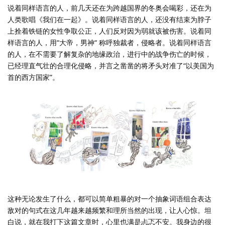
说着同样语言的人，前几天还在为跨越国界的冬奥会喝彩，还在为
人类歌唱《我们在一起》。说着同样语言的人，还没有结束为脖子
上拴着铁链的女性争取公正，人们反对因为弱就该被伤害。说着同
样语言的人，用“大帝，男神“ 称呼独裁者，侵略者。说着同样语言
的人，在不需要了解复杂的地缘政治，进行中的战争伤亡的时候，
已经理直气壮的合理化侵略，并言之凿凿的将矛头对准了“以美国为
首的西方国家”。
这种无论发生了什么，都可以简单粗暴的对一个抽象词语组合表达
敌对的句式在这几年越来越频繁和理所当然的出现，让人心惊。坦
白说，就在我打下这篇文章时，心里也满是忐忑不安。我身边的很