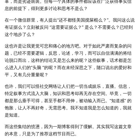
辜，而是劣迹斑斑。但每一个具体的事件都应该在广泛获得事实信
息的前提下，得到更多讨论和思考不是么？
在一个微信群里，有人提出“还不都怪美国搅屎棍么？”。我问这么说
有证据么？立刻被反问 “这需要证据么？” 是么？不需要么？已经到
这个地步了么？
这也许是让我更觉可悲和痛心的地方吧。对于如此严肃而复杂的问
题，已经不需要逻辑，反思，论述，学习，而可以自信满满的将结
论脱口而出，这样的结论又是怎么来的呢？这些叙事，话术都是怎
么进入人们的”头脑 ”的呢？而在未经深思之下，随口说出的爱好和
平，又有几分重量呢？
也许，我们可以怪社交网络让人们把一切当成娱乐，直播。信息，
特定叙事方式流入大脑，知识和思考却再无存在空间。毕竟，一切
都是那么垂手可得，甚至手都不用伸，被动输入而已。“知道感” 的
饱胀，让人不再好奇，无需思考。我不知道我是怎么知道的，我就
是知道。
而这些集结的愤懑，因为一期博客得到了缓解。其实我写这篇文章
的本意，只是为了推荐这档节目而已。