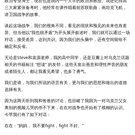
政治专业博士，现在也是国内一个大学的政治系教授。我还记得高
三大家紧张备考时，他经常在课件唱着前苏联歌曲，画坦克飞机，
讲卫国战争的故事。
谈起这场战争，我们的视角不同，看见的现状和预见的未来也有差
异。但当他以“我也很矛盾”为开头展开叙述时，我们就可以通过一场
对话，接受差异，达到共识。因为我们的头脑中，还有空间留给不
确定和反省。
无论是Steve和袁源老师，我的高中同学，还是豆瓣上对乌克兰话题
相关的书籍标注 “想读“ 的友邻，这些天发出善意和理性声音的朋友
或者陌生人，都让我看见希望，也多了勇气。
我们是谁，与我们所说的语言有关，更与我们的思想和做出的道德
选择有关。
因为这两天听到我和爸爸的讨论，也目睹了我因为一对乌克兰父女
离别的视频儿哭的停不下来，在在对战争也开始有了模糊的认识。
今早我们有了如下对话：
在在：“妈妈， 我不要fight，fight 不好。”