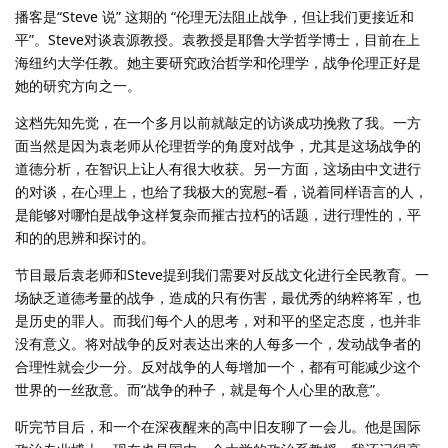
播客是“Steve 说” 这期的 “伦理无法阻止战争，但让我们更接近和
平”。Steve对谈袁源教授。袁教授是耶鲁大学哲学博士，目前在上
海纽约大学任教。她主要研究政治哲学和伦理学，战争伦理正好是
她的研究方向之一。
这档先知先觉，在一个多月以前就敲定的访谈成功挽救了我。一方
面当然是因为袁老师从伦理哲学的角度对战争，尤其是这场战争的
道德分析，在智识上让人有很大收获。另一方面，这场由中文进行
的对谈，在心理上，也给了我极大的宽慰–看，说着同样语言的人，
是能够对哪怕是战争这样复杂而摧古拉朽的话题，进行理性的，平
和的的思辨和探讨的。
节目最后袁老师和Steve提到我们需要对反战文化进行全民教育。一
场缺乏道德考量的战争，造成的只有伤害，最优秀的纳粹将军，也
是历史的罪人。而我们每个人的思考，对和平的坚定态度，也并非
没有意义。将对战争的反对表达出来的人每多一个，发动战争者的
合理性就会少一分。反对战争的人每增加一个，都有可能减少这个
世界的一丝敌意。而“战争的种子，就是每个人心里的敌意”。
听完节目后，和一个在深夜醒来的高中旧友聊了一会儿。他是国际