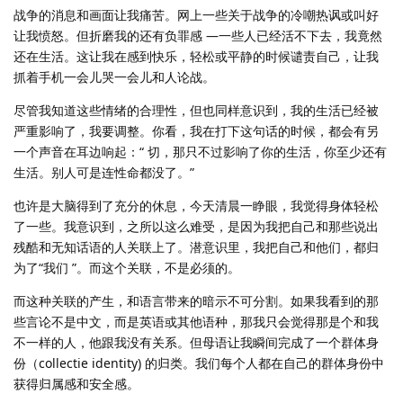
战争的消息和画面让我痛苦。网上一些关于战争的冷嘲热讽或叫好
让我愤怒。但折磨我的还有负罪感 —一些人已经活不下去，我竟然
还在生活。这让我在感到快乐，轻松或平静的时候谴责自己，让我
抓着手机一会儿哭一会儿和人论战。
尽管我知道这些情绪的合理性，但也同样意识到，我的生活已经被
严重影响了，我要调整。你看，我在打下这句话的时候，都会有另
一个声音在耳边响起：“ 切，那只不过影响了你的生活，你至少还有
生活。别人可是连性命都没了。”
也许是大脑得到了充分的休息，今天清晨一睁眼，我觉得身体轻松
了一些。我意识到，之所以这么难受，是因为我把自己和那些说出
残酷和无知话语的人关联上了。潜意识里，我把自己和他们，都归
为了“我们 ”。而这个关联，不是必须的。
而这种关联的产生，和语言带来的暗示不可分割。如果我看到的那
些言论不是中文，而是英语或其他语种，那我只会觉得那是个和我
不一样的人，他跟我没有关系。但母语让我瞬间完成了一个群体身
份（collectie identity) 的归类。我们每个人都在自己的群体身份中
获得归属感和安全感。