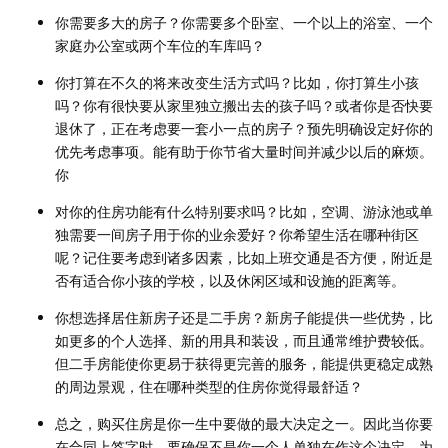
你需要多大的房子？你需要多个卧室、一个以上的浴室、一个
家庭办公室或两个车位的车库吗？
你打算在不久的将来改变生活方式吗？比如，你打算生小孩
吗？你有很快要从家里独立搬出去的孩子吗？或者你是否快要
退休了，正在考虑要一套小一点的房子？预先明确设定好你的
优先考虑事项。能有助于你节省大量时间并减少以后的麻烦。
你
对你的住房功能有什么特别要求吗？比如，空调、游泳池或单
独需要一间房子用于你的业余爱好？你希望生活在哪种街区
呢？记住要考虑到诸多因素，比如上班交通是否方便，附近是
否有适合你小孩的学校，以及休闲区域和设施的距离等。
你想选择居住新房子还是二手房？新房子能提供一些优势，比
如更多的个人选择、新的用具和装设，而且通常维护费较低。
但二手房能使你更易于获得更完善的服务，能提供更稳定成熟
的周边景观，住在哪种类型的住房你觉得最舒适？
总之，购买住房是你一生中要做的最大决定之一。因此当你要
在合同上签字时，要确保不是你一个人单独在作这个决定。为