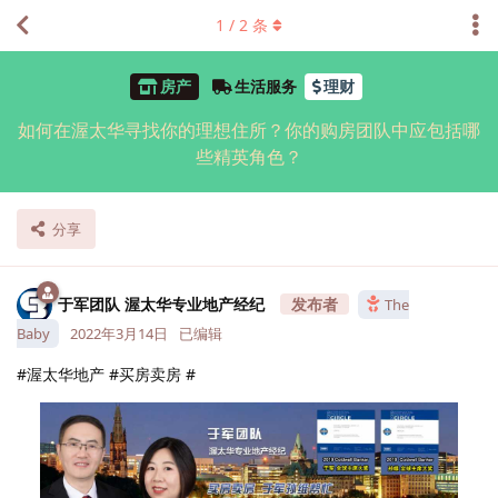
1
/
2
条
房产
生活服务
理财
如何在渥太华寻找你的理想住所？你的购房团队中应包括哪
些精英角色？
分享
于军团队 渥太华专业地产经纪
The
Baby
2022年3月14日
已编辑
#渥太华地产 #买房卖房 #