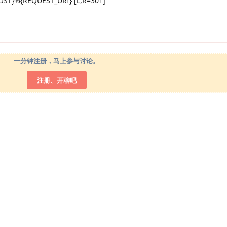
HOST}%{REQUEST_URI} [L,R=301]
一分钟注册，马上参与讨论。
注册、开聊吧