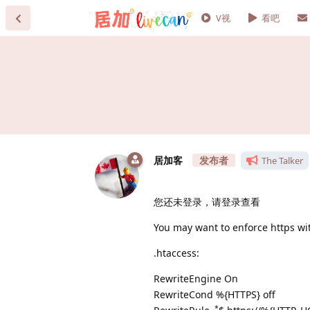
V视
看吧
居加客
The Talker
您还未登录，请登录查看
You may want to enforce https wi
.htaccess:
RewriteEngine On
RewriteCond %{HTTPS} off
.*