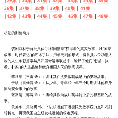
|
29集
|
30集
|
31集
|
32集
|
33集
|
34集
|
35集
|
36集
|
37集
|
38集
|
39集
|
40集
|
41集
|
|
42集
|
43集
|
44集
|
45集
|
46集
|
47集
|
48集
|
功勋的剧情简介 · · · · · ·
该剧取材于首批八位“共和国勋章”获得者的真实故事，以“国家
叙事、时代表达”的艺术手法，用单元剧的形式，将首批八位功勋人
物的人生华彩篇章与共和国命运串联起来，诠释了他们“忠诚、执
着、朴实”的人生品格和献身祖国人民的崇高境界。
李延年（王雷 饰）：讲述其在抗美援朝战场上的英雄故事。
于敏（雷佳音 饰）：从少年、青年和中年三个时期讲述他投身
国防安全事业的故事。
张富清（郭涛 饰）：描绘其作为战斗英雄转业后扎根基层的故
事。
黄旭华（黄晓明 饰）：以核潜艇下潜极限为故事压力点和戏剧
转折点，再现我国自主研发核潜艇的艰难历程。