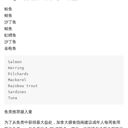
鲑鱼
鲱鱼
沙丁鱼
鲭鱼
虹鳟鱼
沙丁鱼
金枪鱼
Salmon

Herring

Pilchards

Mackerel

Rainbow trout

Sardines

Tuna
鱼类推荐摄入量
为了从鱼类中获得最大益处，加拿大膳食指南建议成年人每周食用