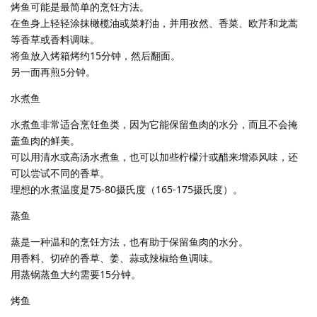
烤鱼可能是最简单的烹饪方法。
在鱼身上轻轻涂抹橄榄油或菜籽油，并用孜然、香菜、欧芹和龙蒿
等香草或香料调味。
将鱼放入烤箱烤约15分钟，然后翻面。
另一面再煎5分钟。
水煮鱼
水煮鱼非常适合烹饪鱼类，因为它能保留鱼肉的水分，而且不会掩
盖鱼肉的鲜美。
可以用清水或高汤水煮鱼，也可以加些柠檬汁或醋来增添风味，还
可以尝试不同的香草。
理想的水煮温度是75-80摄氏度（165-175摄氏度）。
蒸鱼
蒸是一种温和的烹饪方法，也有助于保留鱼肉的水分。
用香料、切碎的香草、姜、蒜或辣椒给鱼调味。
用蒸锅蒸鱼大约需要15分钟。
烤鱼