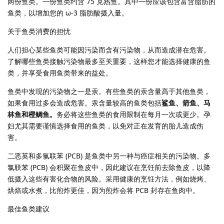
两份鱼类。一份鱼类约含 75 克熟鱼。其中一份应该包含富含脂肪的
鱼类，以增加您的 ω-3 脂肪酸摄入量。
关于鱼类消费的担忧
人们担心某些鱼类可能因污染而含有污染物，从而造成潜在危害。
了解哪些鱼类接触污染物最多至关重要，这样您才能选择健康的鱼
类，并享受食用鱼类带来的益处。
鱼类中发现的污染物之一是汞。有些鱼类的汞含量高于其他鱼类，
如果食用过多会造成危害。汞含量较高的鱼类包括
鲨鱼、箭鱼、马
林鱼和橙鲷鱼。
务必将这些鱼类的食用限制在每月一次或更少。孕
妇尤其需要谨慎选择食用的鱼类，以免对正在发育的胎儿造成伤
害。
二恶英和多氯联苯 (PCB) 是鱼类中另一种与癌症相关的污染物。多
氯联苯 (PCB) 会积聚在鱼皮中，因此建议在烹饪前去除鱼皮，以降
低摄入这些有害化合物的风险。采用健康的烹饪方法，例如烧烤、
烘焙或水煮，比煎炸更佳，因为煎炸会将 PCB 封存在鱼肉中。
最佳鱼类建议