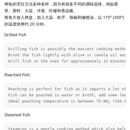
烤鱼的烹饪方法多种多样，因为有很多不同的调味选择，例如香
草、香料、大蒜、洋葱、柠檬和香蒜酱。
将鱼片放入烤盘，加入大蒜、欧芹、辣椒和橄榄油，以 175° (350°)
的温度烘烤约 20 分钟。
Grilled Fish
Grilling fish is possibly the easiest cooking method.
Brush the fish lightly with olive or canola oil and 
Grill fish in the oven for approximately 15 minutes,
Poached Fish
Poaching is perfect for fish as it imparts a lot of m
Fish can be poached in water or broth, add some lemo
Ideal poaching temperature is between 75-80¿ (165-17
Steamed Fish
Steaming is a gentle cooking method which also helps 