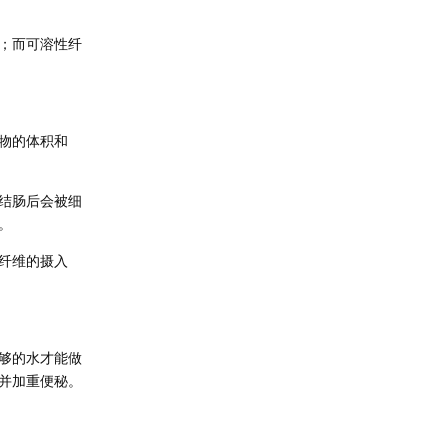
；而可溶性纤
物的体积和
结肠后会被细
。
纤维的摄入
够的水才能做
并加重便秘。