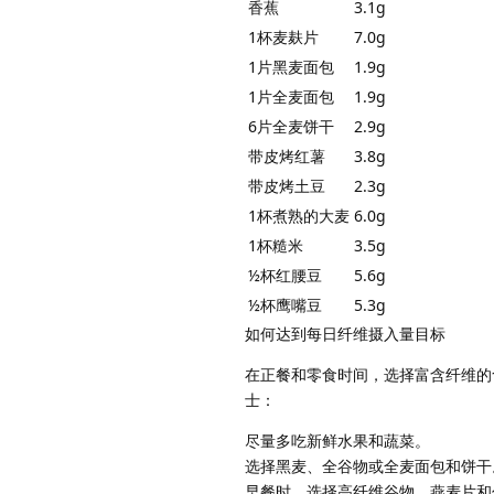
香蕉
3.1g
1杯麦麸片
7.0g
1片黑麦面包
1.9g
1片全麦面包
1.9g
6片全麦饼干
2.9g
带皮烤红薯
3.8g
带皮烤土豆
2.3g
1杯煮熟的大麦
6.0g
1杯糙米
3.5g
½杯红腰豆
5.6g
½杯鹰嘴豆
5.3g
如何达到每日纤维摄入量目标
在正餐和零食时间，选择富含纤维的
士：
尽量多吃新鲜水果和蔬菜。
选择黑麦、全谷物或全麦面包和饼干
早餐时，选择高纤维谷物、燕麦片和