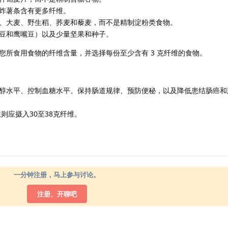
炸薯条含有更多纤维。
、大麦、野生稻、荞麦和藜麦，而不是精制淀粉类食物。
豆和鹰嘴豆）以及少量坚果和种子。
您所食用食物的纤维含量，并选择每份至少含有 3 克纤维的食物。
醇水平、控制血糖水平、保持肠道规律、预防便秘，以及降低患结肠癌和
则应摄入30至38克纤维。
一分钟注册，马上参与讨论。
注册、开聊吧