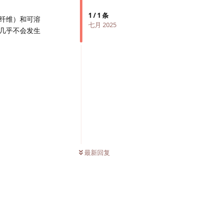
1
/
1
条
纤维）和可溶
七月 2025
几乎不会发生
最新回复