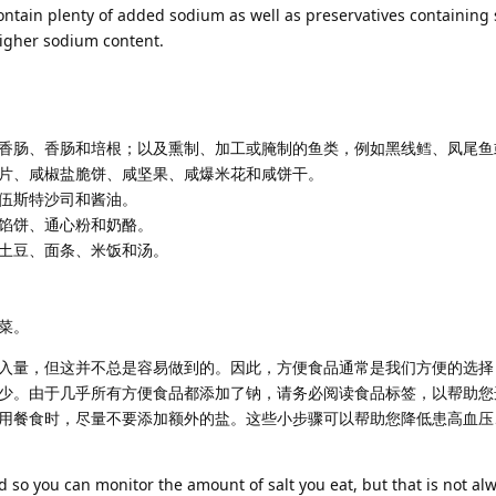
contain plenty of added sodium as well as preservatives containin
higher sodium content.
香肠、香肠和培根；以及熏制、加工或腌制的鱼类，例如黑线鳕、凤尾鱼
片、咸椒盐脆饼、咸坚果、咸爆米花和咸饼干。
伍斯特沙司和酱油。
馅饼、通心粉和奶酪。
土豆、面条、米饭和汤。
菜。
入量，但这并不总是容易做到的。因此，方便食品通常是我们方便的选择
少。由于几乎所有方便食品都添加了钠，请务必阅读食品标签，以帮助您
用餐食时，尽量不要添加额外的盐。这些小步骤可以帮助您降低患高血压
d so you can monitor the amount of salt you eat, but that is not al