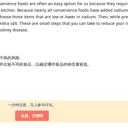
venience foods are often an easy option for us because they requir
n kitchen. Because nearly all convenience foods have added sodium
choose those items that are low or lower in sodium. Then, while p
extra salt. These are small steps that you can take to reduce your ri
kidney disease.
中风的风险。
并比较不同的食品，以确定哪些食品的钠含量较低。
一分钟注册，马上参与讨论。
注册、开聊吧