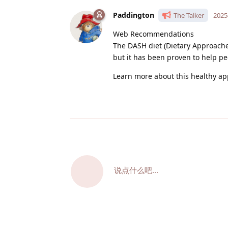
Paddington
The Talker
202
Web Recommendations
The DASH diet (Dietary Approache
but it has been proven to help p
Learn more about this healthy ap
说点什么吧...