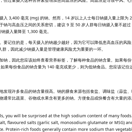
，但过量摄入这种营养素会增加患高血压的风险。高血压是导致中风、心
3,400 毫克 (mg) 的钠。然而，14 岁以上人士每日钠摄入量上限为 2,
与高血压之间的关系密切，建议 9 至 50 岁人群每日钠摄入量不超过 1,
日钠摄入量降至 1,300 毫克。
。要记住的是，每天摄入的钠越少越好，因为它可以降低患高血压的风险
的人群，因此减少钠摄入量是管理健康风险尤为重要的一环。
加钠，因此您应该始终查看营养标签，了解每种食品的钠含量。如果每份
品。如果每份食品的钠含量为 140 毫克或更少，则为低钠食品。您应该记住
地发现许多食品的钠含量很高。钠的膳食来源包括食盐、调味盐（蒜盐、
物通常比蔬菜、谷物或水果含有更多的钠。方便食品或快餐含有大量的添
s, you will be surprised at the high sodium content of many foods.
alt, flavoured salts (garlic salt, monosodium glutamate or MSG) an
e. Protein-rich foods generally contain more sodium than vegetabl