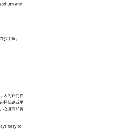
g sodium and
或沙丁鱼。
，因为它们在
选择低钠或更
、心脏病和肾
ways easy to