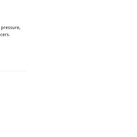
 pressure,
cers.
回复