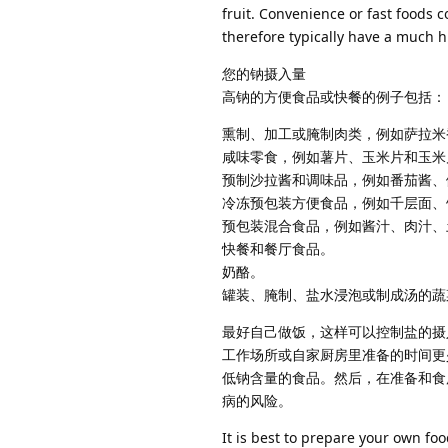
fruit. Convenience or fast foods 
therefore typically have a much 
您的钠摄入量
高钠的方便食品或快餐的例子包括：
熏制、加工或腌制肉类，例如萨拉米
咸味零食，例如薯片、玉米片和玉米
预制沙拉酱和调味品，例如番茄酱、
冷冻预包装方便食品，例如千层面、
预包装混合食品，例如酱汁、肉汁、
快餐和餐厅食品。
奶酪。
罐装、腌制、盐水浸泡或制成汤的蔬
最好自己做饭，这样可以控制盐的摄
工作场所或自家厨房里准备的时间更
低钠含量的食品。然后，在准备和食
病的风险。
It is best to prepare your own foo