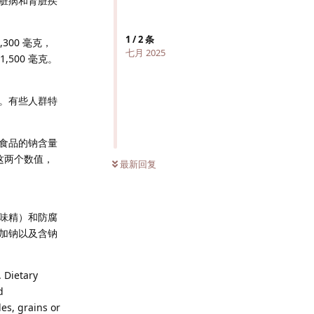
脏病和肾脏疾
1
/
2
条
300 毫克，
七月 2025
500 毫克。
。有些人群特
食品的钠含量
这两个数值，
最新回复
味精）和防腐
加钠以及含钠
 Dietary
d
es, grains or