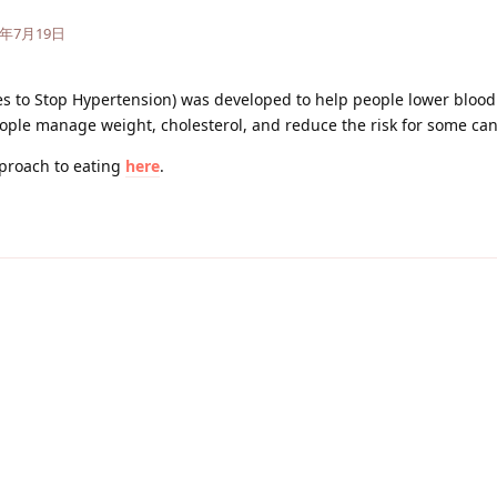
5年7月19日
s to Stop Hypertension) was developed to help people lower blood
eople manage weight, cholesterol, and reduce the risk for some can
proach to eating
here
.