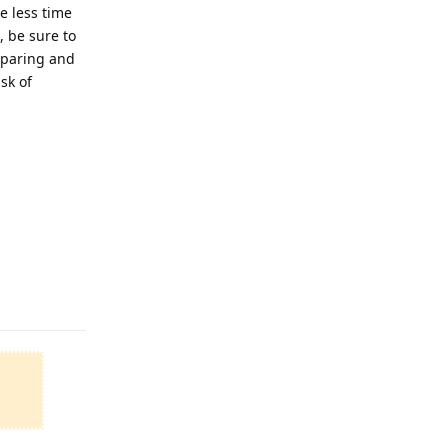
e less time
, be sure to
reparing and
sk of
回复