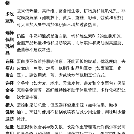
物
蔬果低热量、高纤维，富含维生素、矿物质和抗氧化剂。非
多吃
淀粉类蔬菜（如胡萝卜、黄瓜、蘑菇、彩椒、菠菜和番茄）
蔬果
可大量加入餐中增加体积而不增加过多热量。
选择
奶酪、牛奶和酸奶是蛋白质、钙和维生素B12的重要来源。
低脂
全脂产品热量和饱和脂肪较高，而冰淇淋和奶油因高脂肪、
乳制
低营养不建议常选。
品
选择
蛋白质不仅维持肌肉健康，还能延长饱腹感。优选瘦肉、去
瘦肉
皮禽肉、鱼类、鸡蛋、低脂乳制品和豆类（如鹰嘴豆、扁
蛋白
豆）。建议用烤、蒸、煮或快炒等低脂烹饪方式。
选择
全谷物（如大麦、糙米、天然麦片、燕麦和全麦面包）保留
全谷
完整谷物营养，高纤维特性有助于体重管理。多样化搭配让
物
饮食更丰富。
摄入
需控制脂肪总量，但应选择健康来源（如牛油果、橄榄
健康
油）。烹饪时使用不粘锅或喷雾油减少用油量，调味时少量
脂肪
涂抹。
适量
过度限制饮食易导致失败。长期体重管理需允许偶尔享受高
享用
热量食物（如蛋糕、薯片、披萨或巧克力），但需控制频率