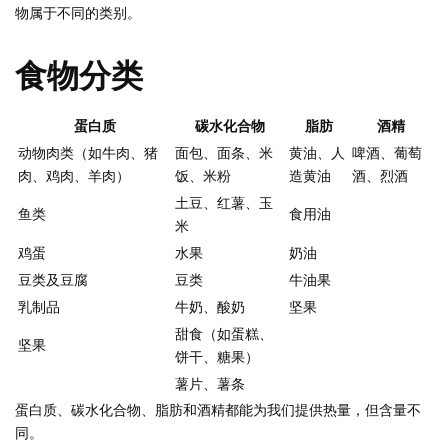
物属于不同的类别。
食物分类
蛋白质
碳水化合物
脂肪
酒精
动物肉类（如牛肉、猪
面包、面条、米
黄油、人
啤酒、葡萄
肉、鸡肉、羊肉）
饭、米粉
造黄油
酒、烈酒
土豆、红薯、玉
鱼类
食用油
米
鸡蛋
水果
奶油
豆类及豆腐
豆类
牛油果
乳制品
牛奶、酸奶
坚果
甜食（如蛋糕、
坚果
饼干、糖果）
薯片、薯条
蛋白质、碳水化合物、脂肪和酒精都能为我们提供热量，但含量不
同。