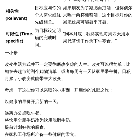
目标应与你的
如果朋友为了减肥而戒酒，但你偶尔
相关性
个人需求或优
只喝一两杯葡萄酒，这个目标对你的
(Relevant)
先级相关。
减肥效果可能微乎其微。
为目标设定明
时限性 (Time-
“到本月底，我将实现每周四天用水
确的完成时
specific)
果代替饼干作为下午零食。”
间。
一小步
改变生活方式并不一定要彻底改变你的人生。改变可以很简单，比
如在去超市前列个购物清单，或者每周有一天从家里带午餐。日积
月累，小改变就能带来大改变。
考虑一下这些你可以采取的小步骤，开启你的减肥之旅：
以健康的早餐开启新的一天。
远离办公桌吃午餐。
将饮用全脂牛奶改为饮用脱脂牛奶。
提前计划好你的膳食。
在家和工作场所准备一些健康的零食。