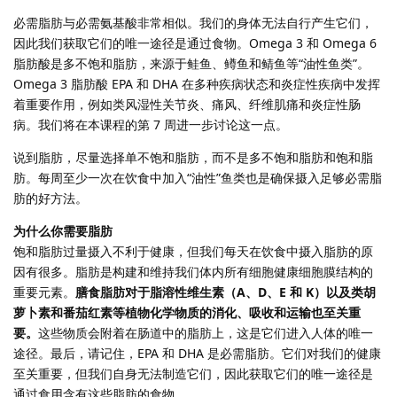
必需脂肪与必需氨基酸非常相似。我们的身体无法自行产生它们，
因此我们获取它们的唯一途径是通过食物。Omega 3 和 Omega 6
脂肪酸是多不饱和脂肪，来源于鲑鱼、鳟鱼和鲭鱼等“油性鱼类”。
Omega 3 脂肪酸 EPA 和 DHA 在多种疾病状态和炎症性疾病中发挥
着重要作用，例如类风湿性关节炎、痛风、纤维肌痛和炎症性肠
病。我们将在本课程的第 7 周进一步讨论这一点。
说到脂肪，尽量选择单不饱和脂肪，而不是多不饱和脂肪和饱和脂
肪。每周至少一次在饮食中加入“油性”鱼类也是确保摄入足够必需脂
肪的好方法。
为什么你需要脂肪
饱和脂肪过量摄入不利于健康，但我们每天在饮食中摄入脂肪的原
因有很多。脂肪是构建和维持我们体内所有细胞健康细胞膜结构的
重要元素。
膳食脂肪对于脂溶性维生素（A、D、E 和 K）以及类胡
萝卜素和番茄红素等植物化学物质的消化、吸收和运输也至关重
要。
这些物质会附着在肠道中的脂肪上，这是它们进入人体的唯一
途径。最后，请记住，EPA 和 DHA 是必需脂肪。它们对我们的健康
至关重要，但我们自身无法制造它们，因此获取它们的唯一途径是
通过食用含有这些脂肪的食物。