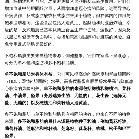
油、棕榈油和可可脂。尽量避免摄入这些脂肪或减少食用。它们会
增加血液中的胆固醇含量，从而增加患冠心病的风险，进而导致心
脏病发作。反式脂肪酸或反式脂肪来源于植物，但在体内的作用与
饱和脂肪相同。这些食品包括人造黄油、起酥油和商业煎炸油。幸
运的是，反式脂肪已基本从商业食品生产中去除。这很好，因为反
式脂肪对健康有负面影响，会增加患高胆固醇和心脏病的风险。避
免食用反式脂肪是最好的。
不饱和脂肪主要来自植物来源，例如坚果。它们在室温下呈液态，
可分为单不饱和脂肪和多不饱和脂肪。
单不饱和脂肪对身体有益。
它们可以提高你的高密度脂蛋白胆固醇
（HDL，即“好”胆固醇）水平。高密度脂蛋白胆固醇水平高与降低患
心脏病的风险相关。
单不饱和脂肪的来源包括橄榄和橄榄油、菜籽
油、牛油果、坚果（务必选择生的、无盐的）、花生酱（选择无
盐、无糖的）以及橄榄油和菜籽油人造黄油。
多不饱和脂肪与单不饱和脂肪具有相同的功效，但来自不同的植物
来源。
多不饱和脂肪的最佳来源是植物种子和油，例如葵花籽油、
葡萄籽油、芝麻油和棉籽油、芝麻籽、葵花籽、核桃、松子和巴西
坚果。