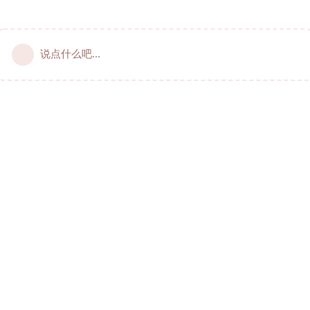
说点什么吧...
居加华人的俱佳线上社区 © 2021-2024 livecan.net