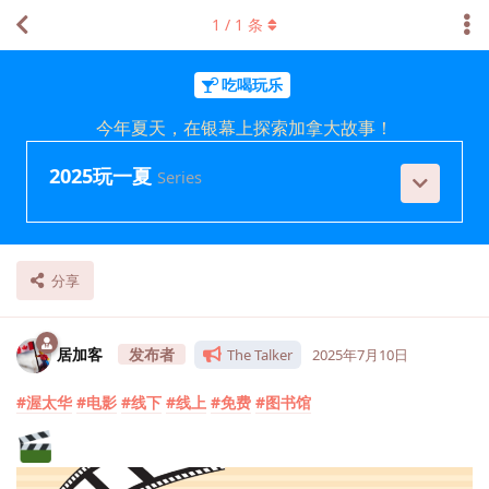
1
/
1
条
吃喝玩乐
今年夏天，在银幕上探索加拿大故事！
2025玩一夏
Series
分享
居加客
The Talker
2025年7月10日
#渥太华
#电影
#线下
#线上
#免费
#图书馆