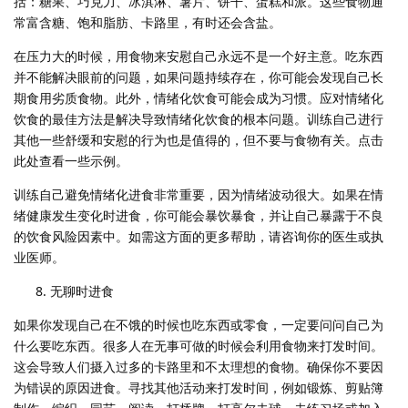
括：糖果、巧克力、冰淇淋、薯片、饼干、蛋糕和派。这些食物通
常富含糖、饱和脂肪、卡路里，有时还会含盐。
在压力大的时候，用食物来安慰自己永远不是一个好主意。吃东西
并不能解决眼前的问题，如果问题持续存在，你可能会发现自己长
期食用劣质食物。此外，情绪化饮食可能会成为习惯。应对情绪化
饮食的最佳方法是解决导致情绪化饮食的根本问题。训练自己进行
其他一些舒缓和安慰的行为也是值得的，但不要与食物有关。点击
此处查看一些示例。
训练自己避免情绪化进食非常重要，因为情绪波动很大。如果在情
绪健康发生变化时进食，你可能会暴饮暴食，并让自己暴露于不良
的饮食风险因素中。如需这方面的更多帮助，请咨询你的医生或执
业医师。
无聊时进食
如果你发现自己在不饿的时候也吃东西或零食，一定要问问自己为
什么要吃东西。很多人在无事可做的时候会利用食物来打发时间。
这会导致人们摄入过多的卡路里和不太理想的食物。确保你不要因
为错误的原因进食。寻找其他活动来打发时间，例如锻炼、剪贴簿