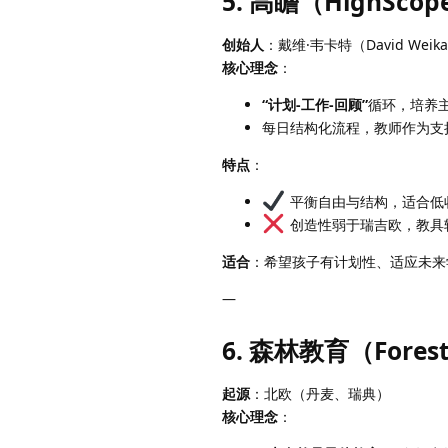
5. 高瞻（HighScop
创始人
：戴维·韦卡特（David Weika
核心理念
：
“计划-工作-回顾”
循环，培养
每日结构化流程，教师作为支
特点
：
平衡自由与结构，适合低
创造性弱于瑞吉欧，教具
适合
：希望孩子有计划性、适应未来
—
6. 森林教育（Forest
起源
：北欧（丹麦、瑞典）
核心理念
：