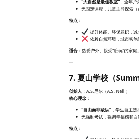
“大自然是最佳教室”
，全年户
无固定课程，儿童主导探索（
特点
：
提升体能、环保意识，减
依赖自然环境，城市实施
适合
：热爱户外、接受“脏玩”的家庭
—
7. 夏山学校（Summe
创始人
：A.S.尼尔（A.S. Neill）
核心理念
：
“自由而非放纵”
，学生自主选
无强制考试，强调幸福感和自
特点
：