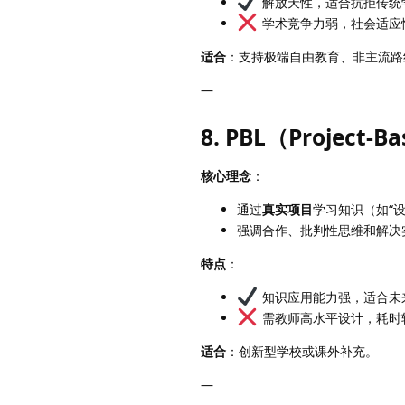
解放天性，适合抗拒传统
学术竞争力弱，社会适应
适合
：支持极端自由教育、非主流路
—
8. PBL（Project-B
核心理念
：
通过
真实项目
学习知识（如“
强调合作、批判性思维和解决
特点
：
知识应用能力强，适合未
需教师高水平设计，耗时
适合
：创新型学校或课外补充。
—