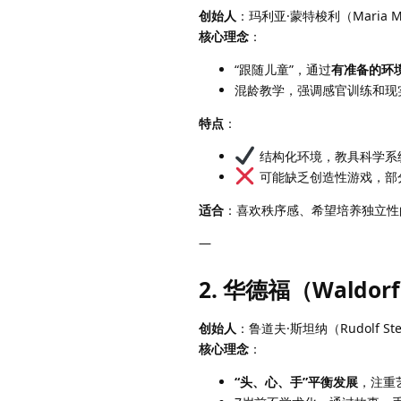
创始人
：玛利亚·蒙特梭利（Maria Mo
核心理念
：
“跟随儿童”，通过
有准备的环
混龄教学，强调感官训练和现
特点
：
结构化环境，教具科学系
可能缺乏创造性游戏，部
适合
：喜欢秩序感、希望培养独立性
—
2. 华德福（Waldor
创始人
：鲁道夫·斯坦纳（Rudolf Ste
核心理念
：
“头、心、手”平衡发展
，注重