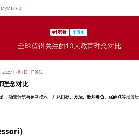
MyMail临邮
强推
养娃
全球值得关注的10大教育理念对比
2025年7月1日
已编辑
育理念对比
理念，涵盖传统与创新模式，并从
目标、方法、教师角色、优缺点
等维度进
ssori）