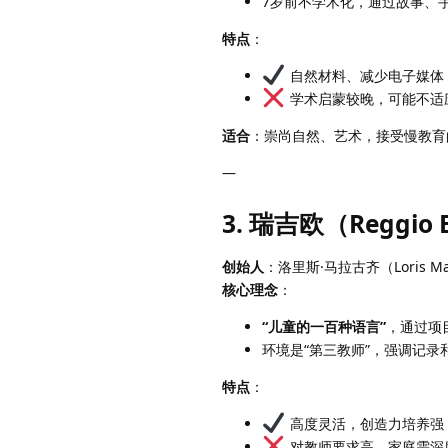
7岁前不学术化，通过故事、
特点
：
自然材料、减少电子媒体
学术启蒙较晚，可能不适
适合
：崇尚自然、艺术，接受慢教育
—
3. 瑞吉欧（Reggio E
创始人
：洛里斯·马拉古齐（Loris Mal
核心理念
：
“儿童的一百种语言”
，通过项
环境是“第三教师”，强调记录
特点
：
高度灵活，创造力培养强
对教师要求高，家庭需深