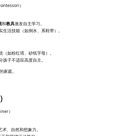
ntessori）
境
和
教具
激发自主学习。
实生活技能（如倒水、系鞋带）。
统（如粉红塔、砂纸字母）。
分孩子不适应高度自主。
的家庭。
f）
iner）
艺术、自然和想象力。