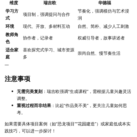
维度
瑞吉欧
华德福
学习方
节奏化，强调模仿与艺术浸
项目制，强调提问与合作
式
润
环境
现代、开放、多材料互动
自然、简朴、减少人工刺激
教师角
协作者，记录者
权威引导者，故事讲述者
色
适合家
喜欢探究式学习、城市资源
崇尚自然、慢节奏生活
庭
多
—
注意事项
无需完美复刻
：瑞吉欧强调“生成课程”，需根据儿童兴趣灵活
调整。
重视过程而非结果
：比起“作品美不美”，更关注儿童如何思
考。
如果需要具体项目案例（如“恐龙项目”“花园建造”）或家庭低成本实
践技巧，可以进一步探讨！