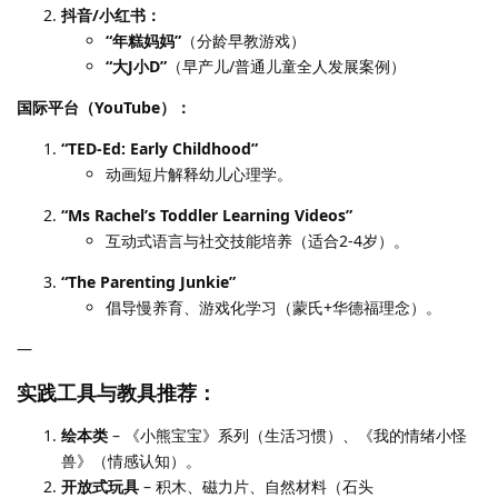
抖音/小红书：
“年糕妈妈”
（分龄早教游戏）
“大J小D”
（早产儿/普通儿童全人发展案例）
国际平台（YouTube）：
“TED-Ed: Early Childhood”
动画短片解释幼儿心理学。
“Ms Rachel’s Toddler Learning Videos”
互动式语言与社交技能培养（适合2-4岁）。
“The Parenting Junkie”
倡导慢养育、游戏化学习（蒙氏+华德福理念）。
—
实践工具与教具推荐：
绘本类
– 《小熊宝宝》系列（生活习惯）、《我的情绪小怪
兽》（情感认知）。
开放式玩具
– 积木、磁力片、自然材料（石头