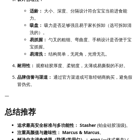
适龄：
大小、深度、分隔设计符合宝宝当前进食能
力。
吸盘：
吸力是否足够强且易于家长拆卸（选可拆卸清
洗的）。
易抓握：
勺叉的粗细、弯曲度、手柄设计是否便于宝
宝抓握。
易清洗：
结构简单，无死角，光滑无孔。
耐用性：
观察硅胶厚度、柔韧度，太薄或易撕裂的不好。
品牌信誉与渠道：
通过官方渠道或可靠经销商购买，避免假
冒伪劣。
—
总结推荐
追求最高安全标准与多功能性：
Stasher
(铂金硅胶顶级)。
注重高颜值与趣味性：
Marcus & Marcus
。
解决自主进食难题（防洒/学用勺）：
ezpz
(一体式餐盘) /