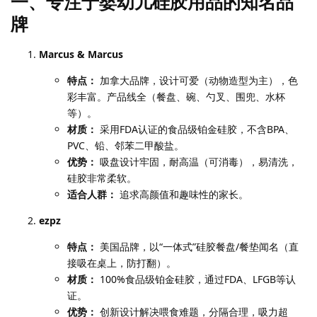
一、专注于婴幼儿硅胶用品的知名品
牌
Marcus & Marcus
特点：
加拿大品牌，设计可爱（动物造型为主），色
彩丰富。产品线全（餐盘、碗、勺叉、围兜、水杯
等）。
材质：
采用FDA认证的食品级铂金硅胶，不含BPA、
PVC、铅、邻苯二甲酸盐。
优势：
吸盘设计牢固，耐高温（可消毒），易清洗，
硅胶非常柔软。
适合人群：
追求高颜值和趣味性的家长。
ezpz
特点：
美国品牌，以“一体式”硅胶餐盘/餐垫闻名（直
接吸在桌上，防打翻）。
材质：
100%食品级铂金硅胶，通过FDA、LFGB等认
证。
优势：
创新设计解决喂食难题，分隔合理，吸力超