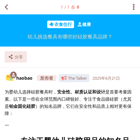
1
/
1
条
衣食住行
健康
幼儿挑选餐具有哪些好硅胶餐具品牌？
分享
haobao
The Talker
2025年6月21日
为婴幼儿选择硅胶餐具时，
安全性、材质认证和设计
是首要考量因
素。以下是一些在全球范围内口碑较好、专注于食品级硅胶（尤其
是
铂金固化硅胶
）的知名品牌，它们在安全性和品质上相对更有保
障：
—