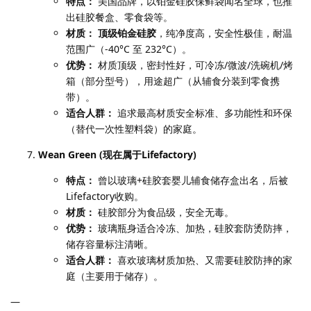
特点：
美国品牌，以铂金硅胶保鲜袋闻名全球，也推
出硅胶餐盒、零食袋等。
材质：
顶级铂金硅胶
，纯净度高，安全性极佳，耐温
范围广（-40°C 至 232°C）。
优势：
材质顶级，密封性好，可冷冻/微波/洗碗机/烤
箱（部分型号），用途超广（从辅食分装到零食携
带）。
适合人群：
追求最高材质安全标准、多功能性和环保
（替代一次性塑料袋）的家庭。
Wean Green (现在属于Lifefactory)
特点：
曾以玻璃+硅胶套婴儿辅食储存盒出名，后被
Lifefactory收购。
材质：
硅胶部分为食品级，安全无毒。
优势：
玻璃瓶身适合冷冻、加热，硅胶套防烫防摔，
储存容量标注清晰。
适合人群：
喜欢玻璃材质加热、又需要硅胶防摔的家
庭（主要用于储存）。
—