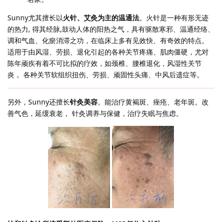
Sunny尤其擅长以
火针、艾灸为主的温通法
。火针是一种有形无迹
的热力, 得其经脉,鼓动人体的阳热之气，具有驱散寒邪、温通经络、
调和气血、化瘀消滞之功，在临床上多有见效快、有奇效的特点。
适用于由风湿、劳损、退化引起的各种关节疼痛、肌肉僵硬，尤对
陈年顽疾有着不可比拟的疗效，如颈椎、腰椎退化，风湿性关节
炎， 各种关节软组织扭伤、劳损、顽固性头痛、中风后遗症等。
另外，Sunny还擅长
针灸美容
。能治疗黄褐斑、痤疮、老年斑。改
善气色，延缓衰老， 针灸调养与保健，治疗失眠与焦虑。