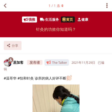
1
/
1
条
强推
生活服务
黄页
健康
针灸的功效你知道吗？
分享
居加客
The Talker
2021年11月29日
已编
辑
#温哥华 #怡和针灸 诊所的病人好评不断