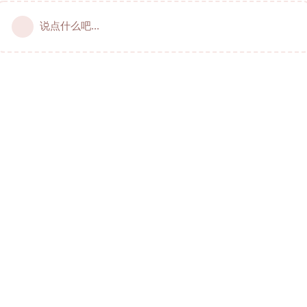
说点什么吧...
居加华人的俱佳线上社区 © 2021-2024 livecan.net
服务协议
~
隐私政策
~
站规