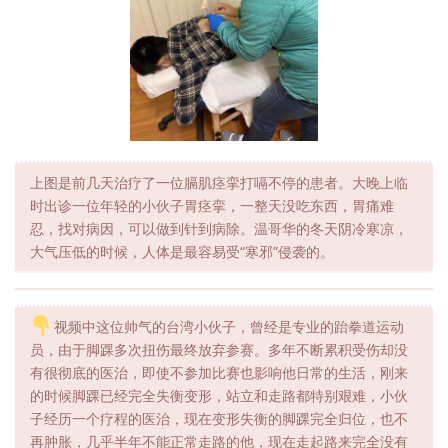
上图是前几天治疗了一位膈肌痉挛打嗝不停的患者。大晚上临
时出诊一位年轻的小伙子胃痉挛，一整天没吃东西，胃痛难
忍，找对病因，可以做到针到病除。温哥华的冬天阴冷寒凉，
大气压低的时候，人体是最容易受“寒邪”侵袭的。
视频中这位帅气的台湾小伙子，曾经是专业的跆拳道运动
员，由于脚踝多次扭伤最终放弃参赛。多年不断累积受伤却没
有很彻底的医治，即使不参加比赛也影响他日常的生活，刚来
的时候脚踝已经完全失衡变形，站立和走路都特别艰难，小伙
子经历一个疗程的医治，现在变形失衡的脚踝完全归位，也不
再肿胀，几乎半年不能正常走路的他，现在走起路来完全没有