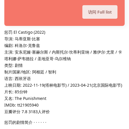
访问 Full list
惩罚 El Castigo (2022)
导演: 马蒂亚斯·比塞
编剧: 科洛尔·克鲁兹
主演: 安东尼娅·塞赫尔斯 / 内斯托尔·坎蒂利亚纳 / 雅伊尔·尤里 / 卡
塔利娜·萨韦德拉 / 圣地亚哥·乌尔维纳
类型: 剧情
制片国家/地区: 阿根廷 / 智利
语言: 西班牙语
上映日期: 2022-11-19(塔林电影节) / 2023-04-21(北京国际电影节)
片长: 85分钟
又名: The Punishment
IMDb: tt21905940
豆瓣评分 7.8 3183人评价
惩罚的剧情简介 · · · · · ·