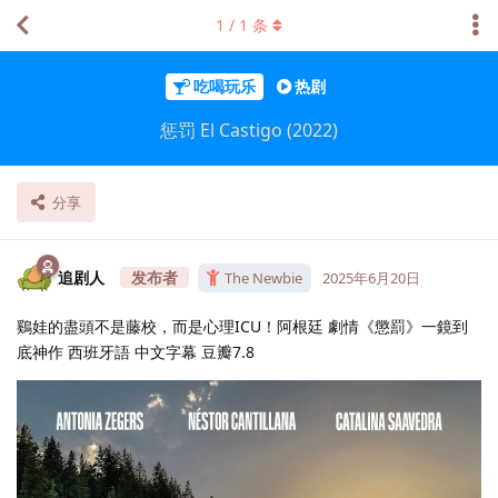
1
/
1
条
吃喝玩乐
热剧
惩罚 El Castigo (2022)
分享
追剧人
The Newbie
2025年6月20日
鷄娃的盡頭不是藤校，而是心理ICU！阿根廷 劇情《懲罰》一鏡到
底神作 西班牙語 中文字幕 豆瓣7.8