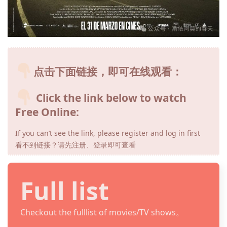
点击下面链接，即可在线观看：
Click the link below to watch
Free Online:
If you can’t see the link, please register and log in first
看不到链接？请先注册、登录即可查看
Full list
Checkout the fulllist of movies/TV shows。