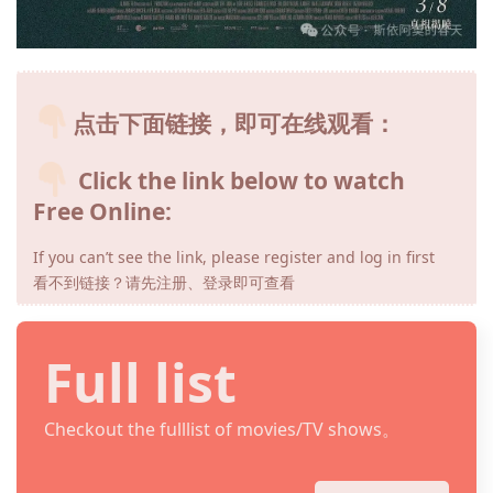
点击下面链接，即可在线观看：
Click the link below to watch
Free Online:
If you can’t see the link, please register and log in first
看不到链接？请先注册、登录即可查看
Full list
Checkout the fulllist of movies/TV shows。