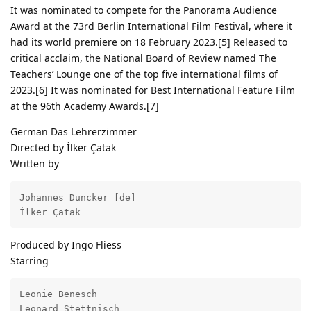
It was nominated to compete for the Panorama Audience
Award at the 73rd Berlin International Film Festival, where it
had its world premiere on 18 February 2023.[5] Released to
critical acclaim, the National Board of Review named The
Teachers’ Lounge one of the top five international films of
2023.[6] It was nominated for Best International Feature Film
at the 96th Academy Awards.[7]
German Das Lehrerzimmer
Directed by İlker Çatak
Written by
Johannes Duncker [de]

İlker Çatak
Produced by Ingo Fliess
Starring
Leonie Benesch

Leonard Stettnisch
