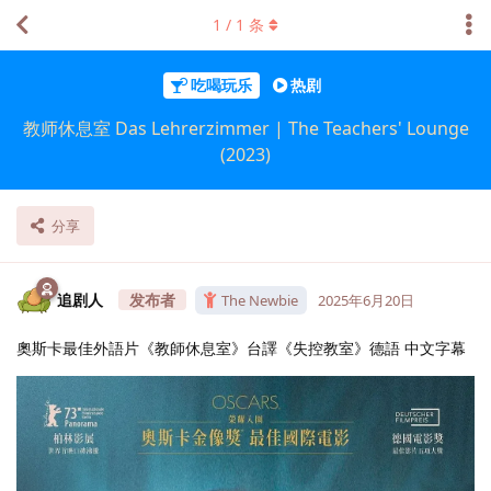
1
/
1
条
吃喝玩乐
热剧
教师休息室 Das Lehrerzimmer | The Teachers' Lounge
(2023)
分享
追剧人
The Newbie
2025年6月20日
奧斯卡最佳外語片《教師休息室》台譯《失控教室》德語 中文字幕