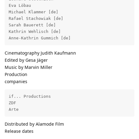
Eva Löbau

Michael Klammer [de]

Rafael Stachowiak [de]

Sarah Bauerett [de]

Kathrin Wehlisch [de]

Anne-Kathrin Gummich [de]
Cinematography Judith Kaufmann
Edited by Gesa Jäger
Music by Marvin Miller
Production
companies
if... Productions

ZDF

Arte
Distributed by Alamode Film
Release dates