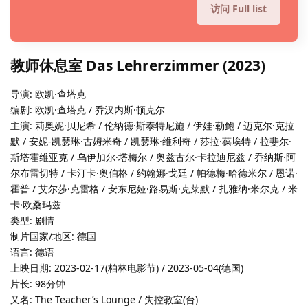
访问 Full list
教师休息室 Das Lehrerzimmer (2023)
导演: 欧凯·查塔克
编剧: 欧凯·查塔克 / 乔汉内斯·顿克尔
主演: 莉奥妮·贝尼希 / 伦纳德·斯泰特尼施 / 伊娃·勒鲍 / 迈克尔·克拉
默 / 安妮-凯瑟琳·古姆米奇 / 凯瑟琳·维利奇 / 莎拉·葆埃特 / 拉斐尔·
斯塔霍维亚克 / 乌伊加尔·塔梅尔 / 奥兹古尔·卡拉迪尼兹 / 乔纳斯·阿
尔布雷切特 / 卡汀卡·奥伯格 / 约翰娜·戈廷 / 帕德梅·哈德米尔 / 恩诺·
霍普 / 艾尔莎·克雷格 / 安东尼娅·路易斯·克莱默 / 扎雅纳·米尔克 / 米
卡·欧桑玛兹
类型: 剧情
制片国家/地区: 德国
语言: 德语
上映日期: 2023-02-17(柏林电影节) / 2023-05-04(德国)
片长: 98分钟
又名: The Teacher’s Lounge / 失控教室(台)