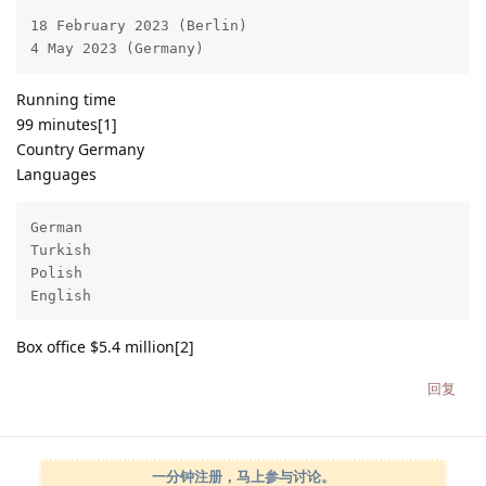
18 February 2023 (Berlin)

4 May 2023 (Germany)
Running time
99 minutes[1]
Country Germany
Languages
German

Turkish

Polish

English
Box office $5.4 million[2]
回复
一分钟注册，马上参与讨论。