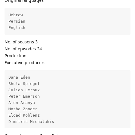
Original languages
Hebrew

Persian

English
No. of seasons 3
No. of episodes 24
Production
Executive producers
Dana Eden

Shula Spiegel

Julien Leroux

Peter Emerson

Alon Aranya

Moshe Zonder

Eldad Koblenz

Dimitris Michalakis