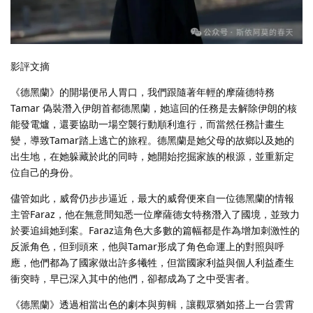
影評文摘
《德黑蘭》的開場便吊人胃口，我們跟隨著年輕的摩薩德特務
Tamar 偽裝潛入伊朗首都德黑蘭，她這回的任務是去解除伊朗的核
能發電爐，還要協助一場空襲行動順利進行，而當然任務計畫生
變，導致Tamar踏上逃亡的旅程。德黑蘭是她父母的故鄉以及她的
出生地，在她躲藏於此的同時，她開始挖掘家族的根源，並重新定
位自己的身份。
儘管如此，威脅仍步步逼近，最大的威脅便來自一位德黑蘭的情報
主管Faraz，他在無意間知悉一位摩薩德女特務潛入了國境，並致力
於要追緝她到案。Faraz這角色大多數的篇幅都是作為增加刺激性的
反派角色，但到頭來，他與Tamar形成了角色命運上的對照與呼
應，他們都為了國家做出許多犧牲，但當國家利益與個人利益產生
衝突時，早已深入其中的他們，卻都成為了之中受害者。
《德黑蘭》透過相當出色的劇本與剪輯，讓觀眾猶如搭上一台雲霄