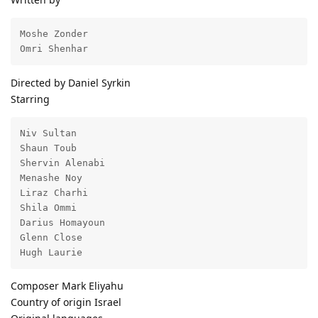
Moshe Zonder

Omri Shenhar
Directed by Daniel Syrkin
Starring
Niv Sultan

Shaun Toub

Shervin Alenabi

Menashe Noy

Liraz Charhi

Shila Ommi

Darius Homayoun

Glenn Close

Hugh Laurie
Composer Mark Eliyahu
Country of origin Israel