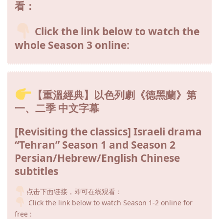
看：
Click the link below to watch the
whole Season 3 online:
【重溫經典】以色列劇《德黑蘭》第
一、二季 中文字幕
[Revisiting the classics] Israeli drama
“Tehran” Season 1 and Season 2
Persian/Hebrew/English Chinese
subtitles
点击下面链接，即可在线观看：
Click the link below to watch Season 1-2 online for
free :