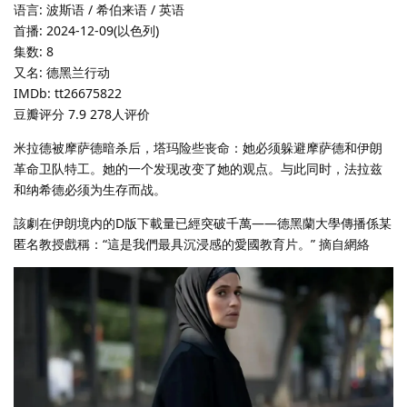
语言: 波斯语 / 希伯来语 / 英语
首播: 2024-12-09(以色列)
集数: 8
又名: 德黑兰行动
IMDb: tt26675822
豆瓣评分 7.9 278人评价
米拉德被摩萨德暗杀后，塔玛险些丧命：她必须躲避摩萨德和伊朗
革命卫队特工。她的一个发现改变了她的观点。与此同时，法拉兹
和纳希德必须为生存而战。
該劇在伊朗境内的D版下載量已經突破千萬——德黑蘭大學傳播係某
匿名教授戲稱：“這是我們最具沉浸感的愛國教育片。” 摘自網絡