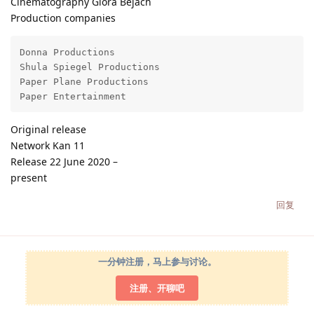
Cinematography Giora Bejach
Production companies
Donna Productions

Shula Spiegel Productions

Paper Plane Productions

Paper Entertainment
Original release
Network Kan 11
Release 22 June 2020 –
present
回复
一分钟注册，马上参与讨论。
注册、开聊吧