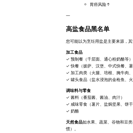
胃癌风险↑
—
高盐食品黑名单
您可能以为烹饪用盐是主要来源，其实
加工食品
✓ 预制餐（千层面、通心粉奶酪等）
✓ 快餐（披萨、汉堡、中式快餐、
✓ 加工肉类（火腿、培根、腌牛肉
✓ 罐头食品（盐水浸泡的金枪鱼、
调味料与零食
✓ 酱料（番茄酱、酱油、肉汁）
✓ 咸味零食（薯片、盐焗坚果、饼
✓ 奶酪
天然食品
如水果、蔬菜、谷物和豆类
惯）。