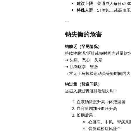
建议上限
：普通成人每日≤23
特殊人群
：51岁以上或高血压/
—
钠失衡的危害
钠缺乏（罕见情况）
持续性腹泻/呕吐或短时间内过量饮
➔ 头痛、恶心、头晕
➔ 肌肉痉挛、昏厥
（常见于马拉松运动员等短时间内大
钠过量（普遍问题）
当摄入超过肾脏排泄能力时：
血液钠浓度升高→体液潴留
血容量增加→血压升高
长期后果：
心脏病、中风、肾病风
骨质疏松症风险↑