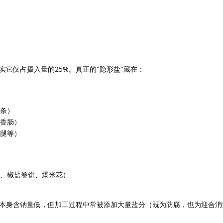
它仅占摄入量的25%。真正的"隐形盐"藏在：
薯条）
、香肠）
火腿等）
干、椒盐卷饼、爆米花）
本身含钠量低，但加工过程中常被添加大量盐分（既为防腐，也为迎合消