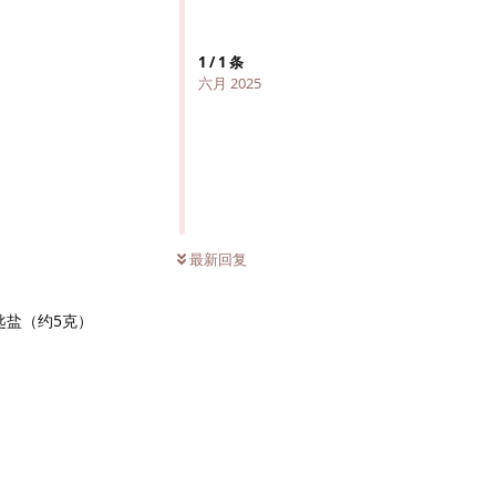
1
/
1
条
六月 2025
最新回复
匙盐（约5克）