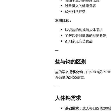
过量摄入的健康危害
如何科学控盐
本周目标：
认识盐的构成与人体需求
了解盐分对健康的影响机制
识别常见高盐食品
—
盐与钠的区别
盐的学名是
氯化钠
，由40%钠和6
含钠量约2400毫克。
—
人体钠需求
基础需求
：成人每日仅需20