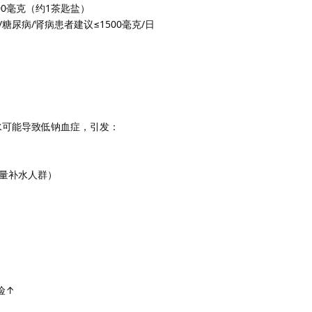
00毫克（约1茶匙盐）
糖尿病/肾病患者建议≤1500毫克/日
水可能导致低钠血症，引发：
量补水人群）
险↑