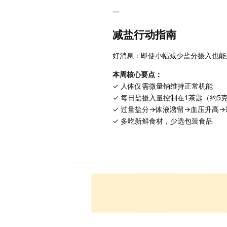
—
减盐行动指南
好消息：即使小幅减少盐分摄入也能
本周核心要点：
✓ 人体仅需微量钠维持正常机能
✓ 每日盐摄入量控制在1茶匙（约5
✓ 过量盐分→体液潴留→血压升高
✓ 多吃新鲜食材，少选包装食品