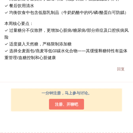
✓ 餐后饮用清水
✓ 均衡饮食中包含低脂乳制品（牛奶奶酪中的钙/磷/酪蛋白可防龋）
本周核心要点：
✓ 过量糖分不仅致胖，更增加心脏病/糖尿病/部分癌症及口腔疾病风
险
✓ 适度摄入天然糖，严格限制添加糖
✓ 选择全麦面包/燕麦等低GI碳水化合物——其缓慢释糖特性有益体
重管理/血糖控制和心脏健康
回复
一分钟注册，马上参与讨论。
注册、开聊吧