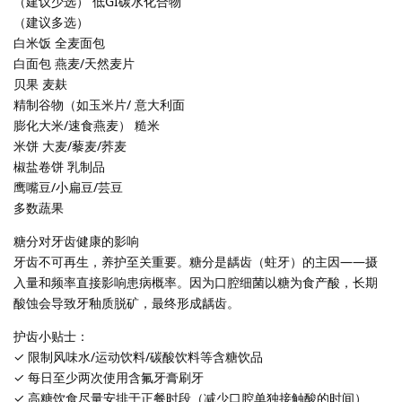
（建议少选） 低GI碳水化合物
（建议多选）
白米饭 全麦面包
白面包 燕麦/天然麦片
贝果 麦麸
精制谷物（如玉米片/ 意大利面
膨化大米/速食燕麦） 糙米
米饼 大麦/藜麦/荞麦
椒盐卷饼 乳制品
鹰嘴豆/小扁豆/芸豆
多数蔬果
糖分对牙齿健康的影响
牙齿不可再生，养护至关重要。糖分是龋齿（蛀牙）的主因——摄
入量和频率直接影响患病概率。因为口腔细菌以糖为食产酸，长期
酸蚀会导致牙釉质脱矿，最终形成龋齿。
护齿小贴士：
✓ 限制风味水/运动饮料/碳酸饮料等含糖饮品
✓ 每日至少两次使用含氟牙膏刷牙
✓ 高糖饮食尽量安排于正餐时段（减少口腔单独接触酸的时间）