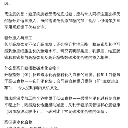
因。
需注意的是：糖尿病患者无需彻底戒糖，应与常人同样注重选择天
然糖分并适量摄入。虽然需避免含添加糖的加工食品，但偶尔少量
享用蛋糕饼干仍被允许。
糖分摄入与癌症
长期高糖饮食不仅升高血糖，还会提升甘油三酯、胰岛素及其他可
能刺激癌细胞生长的激素水平。研究表明卵巢癌、乳腺癌、结直肠
癌和肺癌都与高糖饮食及高升糖指数碳水化合物的摄入相关。
什么是高升糖指数碳水化合物？
升糖指数（GI）反映碳水化合物转化为血糖的速度。精加工谷物属
于高GI食物——它们消化快，会导致血糖骤升骤降（即"血糖过山
车"），令人短时间内又饥又乏。
而未经深度加工的全谷物属于低GI食物——缓慢的消化过程使血糖
平稳上升，既能延长饱腹感助减肥，又利于糖尿病管理和心脏健康
（因血糖波动较小）。下表对比了常见碳水化合物的GI值：
高GI碳水化合物