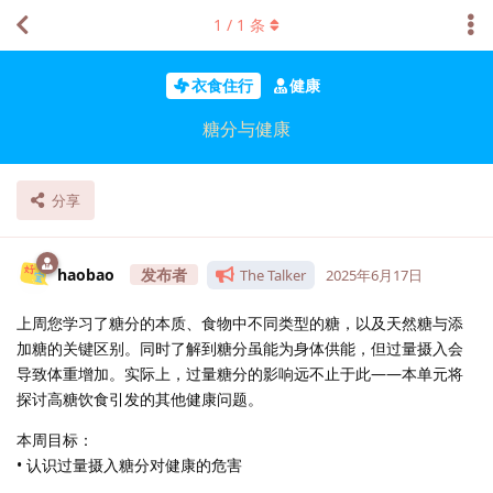
1
/
1
条
衣食住行
健康
糖分与健康
分享
haobao
The Talker
2025年6月17日
上周您学习了糖分的本质、食物中不同类型的糖，以及天然糖与添
加糖的关键区别。同时了解到糖分虽能为身体供能，但过量摄入会
导致体重增加。实际上，过量糖分的影响远不止于此——本单元将
探讨高糖饮食引发的其他健康问题。
本周目标：
• 认识过量摄入糖分对健康的危害