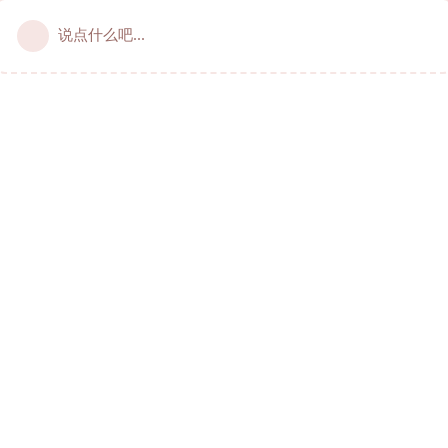
说点什么吧...
居加华人的俱佳线上社区 © 2021-2024 livecan.net
服务协议
~
隐私政策
~
站规