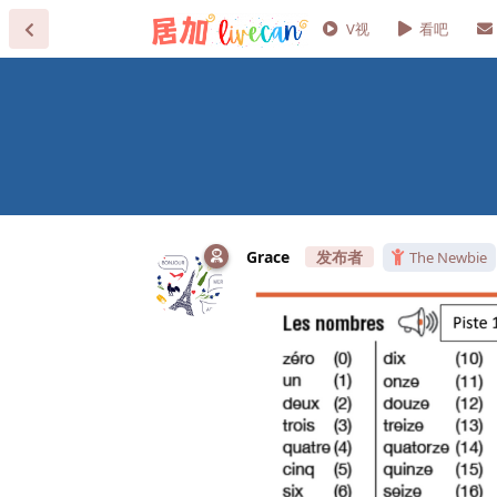
V视
看吧
Grace
The Newbie