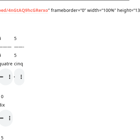
mbed/4nGtAQ9hcGRerxo
” frameborder=“0” width=“100%” height=“1
4
5
———
——-
4
5
quatre
cinq
10
dix
15