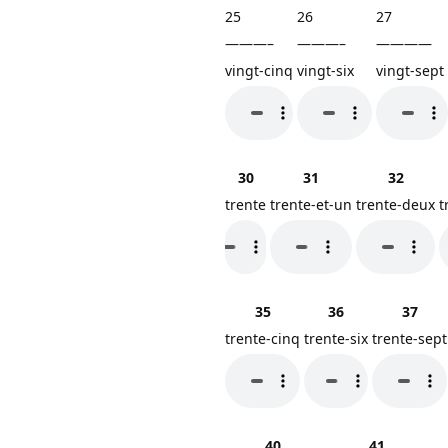
25
26
27
———–
———–
————
vingt-cinq
vingt-six
vingt-sept
30
31
32
trente
trente-et-un
trente-deux
t
35
36
37
trente-cinq
trente-six
trente-sept
40
41