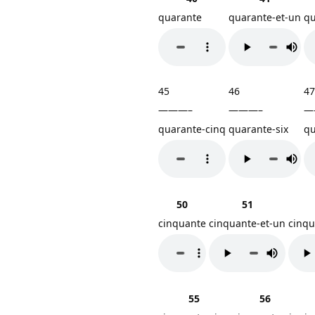
quarante
quarante-et-un
qu
45
46
47
———–
———–
—
quarante-cinq
quarante-six
qu
50
51
cinquante
cinquante-et-un
cinqu
55
56