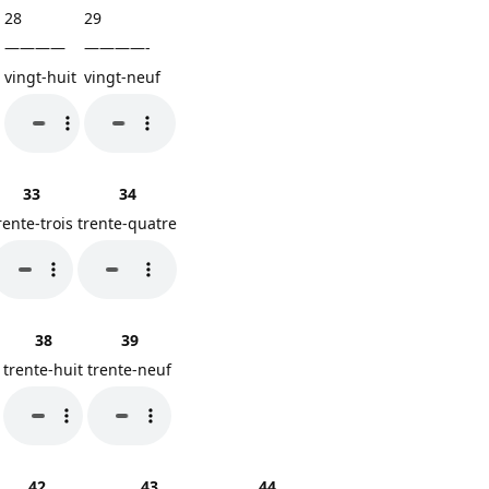
28
29
————
————-
vingt-huit
vingt-neuf
33
34
rente-trois
trente-quatre
38
39
trente-huit
trente-neuf
42
43
44