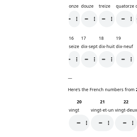
onze
douze
treize
quatorze
16
17
18
19
seize
dix-sept
dix-huit
dix-neuf
—
Here’s the French numbers from
20
21
22
vingt
vingt-et-un
vingt-deux