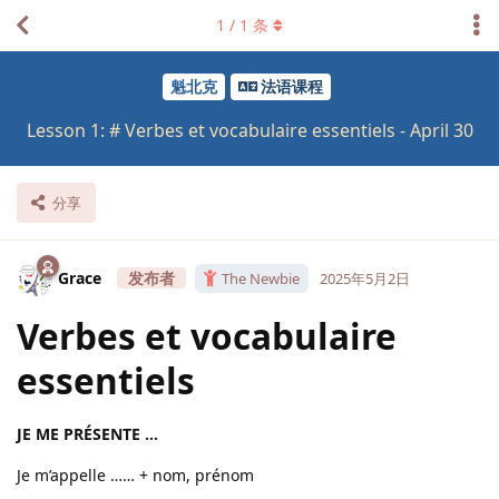
1
/
1
条
魁北克
法语课程
Lesson 1: # Verbes et vocabulaire essentiels - April 30
分享
Grace
The Newbie
2025年5月2日
Verbes et vocabulaire
essentiels
JE ME PRÉSENTE …
Je m’appelle …… + nom, prénom