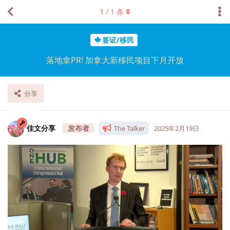
1
/
1
条
签证/移民
落地拿PR! 加拿大新移民项目下月开放
分享
佳文分享
The Talker
2025年2月19日