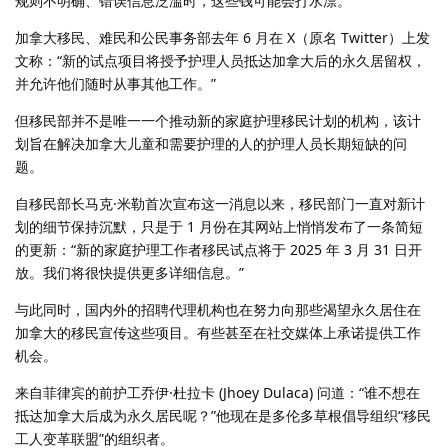
规则不明确、错误信息泛滥时，这些钱可能会打水漂。
加拿大移民、难民和公民事务部去年 6 月在 X（原名 Twitter）上发
文称：“新的试点项目将授予护理人员抵达加拿大后的永久居留权，
并允许他们随时从事其他工作。”
但移民部并不是唯一一个推动新的家庭护理移民计划的机构，该计
划旨在解决加拿大儿童和需要护理的人的护理人员长期短缺的问
题。
自移民部长马克·米勒首次宣布这一消息以来，移民部门一直对新计
划的细节保持沉默，只是于 1 月份在其网站上悄悄发布了一条简短
的更新：“新的家庭护理工作者移民试点将于 2025 年 3 月 31 日开
放。我们将很快提供更多详细信息。”
与此同时，国内外的招聘代理机构也在努力向那些渴望永久居住在
加拿大的移民宣传这些项目。有些甚至在社交媒体上承诺提供工作
机会。
来自菲律宾的前护工乔伊·杜拉卡 (Jhoey Dulaca) 问道：“谁不想在
抵达加拿大后成为永久居民呢？”他现在是多伦多草根倡导组织“移民
工人变革联盟”的组织者。