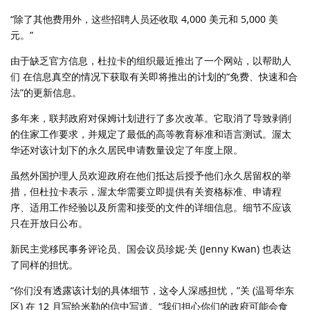
“除了其他费用外，这些招聘人员还收取 4,000 美元和 5,000 美
元。”
由于缺乏官方信息，杜拉卡的组织最近推出了一个网站，以帮助人
们 在信息真空的情况下获取有关即将推出的计划的“免费、快速和合
法”的更新信息。
多年来，联邦政府对保姆计划进行了多次改革。它取消了导致剥削
的住家工作要求，并规定了最低的高等教育标准和语言测试。渥太
华还对该计划下的永久居民申请数量设定了年度上限。
虽然外国护理人员欢迎政府在他们抵达后授予他们永久居留权的举
措，但杜拉卡表示，渥太华需要立即提供有关资格标准、申请程
序、适用工作经验以及所需和接受的文件的详细信息。细节不应该
只在开放日公布。
新民主党移民事务评论员、国会议员珍妮·关 (Jenny Kwan) 也表达
了同样的担忧。
“你们没有透露该计划的具体细节，这令人深感担忧，”关 (温哥华东
区) 在 12 月写给米勒的信中写道。“我们担心你们的政府可能会食