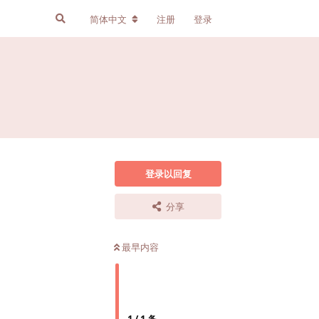
简体中文
注册
登录
登录以回复
分享
最早内容
1
/
1
条