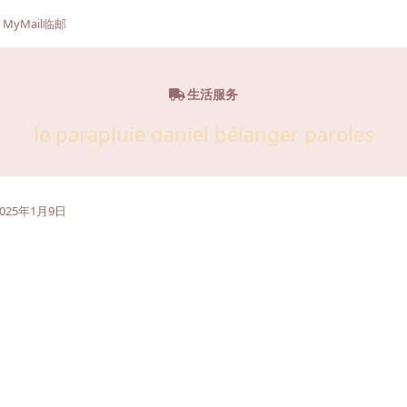
MyMail临邮
生活服务
le parapluie daniel bélanger paroles
2025年1月9日