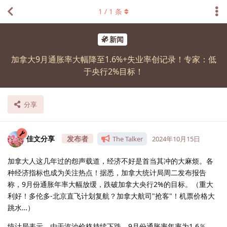
1
/
1
条
新闻
加拿大9月通胀率大幅降至1.6%+失业率创记录！专家：低
于央行2%目标！
分享
佳文分享
The Talker
2024年10月15日
加拿大人这几年过的怨声载道，经济不好是首当其冲的大麻烦。各
种经济指标也成为关注热点！据悉，加拿大统计局周二发布报告
称，9月份通胀年率大幅放缓，跌破加拿大央行2%的目标。（重大
利好！多伦多-北京直飞计划复航？加拿大航司"抢客"！机票价格大
跳水…）
统计局表示，由于汽油价格持续下跌，9月份通胀率年率为1.6％，