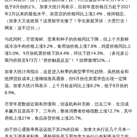
低于8月份的2％。加拿大统计局表示，目前年度价格压力处于2021
年2月以来的最低水平。杂货店的价格同比上涨2.4%，保持稳定。
（加拿大又改政策？这类留学生惨了！学生家庭哭诉：大受打击！
网友：这不过分…）
与此同时，尽管海鲜、坚果和种子的价格同比下降，但上个月新鲜
或冷冻牛肉价格上涨9.2%，食用油价格上涨7.8%，鸡蛋价格同比上
涨5.0%。9月份机票价格下跌4.4%，环比下跌14.3%。（多伦多公
寓均价跌至$73万！“房价触底反反”！？挂牌激增52%…）
加拿大统计局指出，这是进入秋季的典型季节性趋势。虽然租金和
抵押贷款成本上涨继续推高通胀，但9月份住房需求也出现一定降
温。加拿大统计局表示，上个月租金同比上涨8.2%，低于8月份的
8.9%。
尽管年度数据近期有所缓和，但该机构补充称，过去三年，生活成
本飙升且居高不下。三年内，整体消费者价格指数上涨12.7%，其中
房租上涨21%，食品杂货价格上涨20.7%。
由于担心通胀率将远远低于其2%的目标，加拿大央行近几个月来一
直在下调基准利率。通胀报告是下周加拿大央行公布利率决定之前